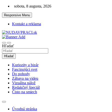
Skip
sobota, 8 augusta, 2026
to
content
Responsive Menu
Kontakt a reklama
Zaujímavosti. Bizár. Relax. Zábava. Od 2010!
nudaVpráci.sk
Hľadať
Hľadať
Kuriozity a bizár
Fascinujúci svet
Do pohody
Zábava na videu
Vizuálna nálož
Redakčný špeciál
Čisto na smiech
Úvodná stránka