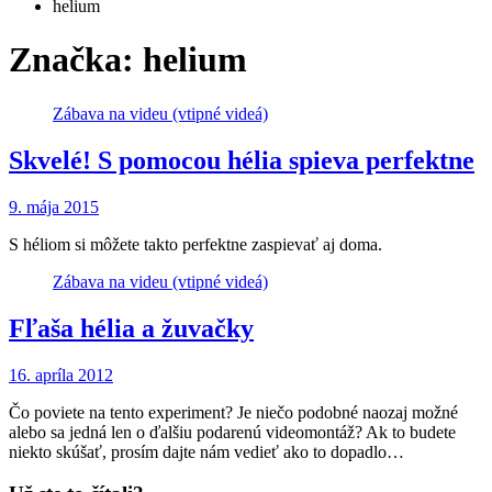
helium
Značka:
helium
Zábava na videu (vtipné videá)
Skvelé! S pomocou hélia spieva perfektne
9. mája 2015
S héliom si môžete takto perfektne zaspievať aj doma.
Zábava na videu (vtipné videá)
Fľaša hélia a žuvačky
16. apríla 2012
Čo poviete na tento experiment? Je niečo podobné naozaj možné
alebo sa jedná len o ďalšiu podarenú videomontáž? Ak to budete
niekto skúšať, prosím dajte nám vedieť ako to dopadlo…