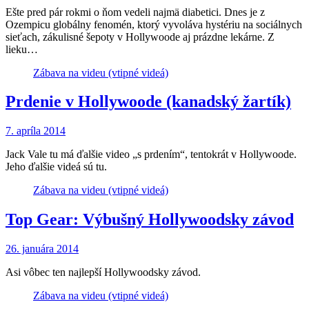
Ešte pred pár rokmi o ňom vedeli najmä diabetici. Dnes je z
Ozempicu globálny fenomén, ktorý vyvoláva hystériu na sociálnych
sieťach, zákulisné šepoty v Hollywoode aj prázdne lekárne. Z
lieku…
Zábava na videu (vtipné videá)
Prdenie v Hollywoode (kanadský žartík)
7. apríla 2014
Jack Vale tu má ďalšie video „s prdením“, tentokrát v Hollywoode.
Jeho ďalšie videá sú tu.
Zábava na videu (vtipné videá)
Top Gear: Výbušný Hollywoodsky závod
26. januára 2014
Asi vôbec ten najlepší Hollywoodsky závod.
Zábava na videu (vtipné videá)