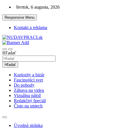
Skip
štvrtok, 6 augusta, 2026
to
content
Responsive Menu
Kontakt a reklama
Zaujímavosti. Bizár. Relax. Zábava. Od 2010!
nudaVpráci.sk
Hľadať
Hľadať
Kuriozity a bizár
Fascinujúci svet
Do pohody
Zábava na videu
Vizuálna nálož
Redakčný špeciál
Čisto na smiech
Úvodná stránka