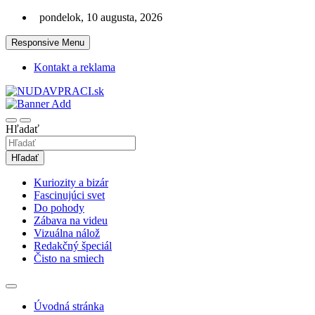
Skip
pondelok, 10 augusta, 2026
to
content
Responsive Menu
Kontakt a reklama
Zaujímavosti. Bizár. Relax. Zábava. Od 2010!
nudaVpráci.sk
Hľadať
Hľadať
Kuriozity a bizár
Fascinujúci svet
Do pohody
Zábava na videu
Vizuálna nálož
Redakčný špeciál
Čisto na smiech
Úvodná stránka