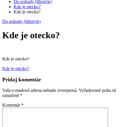
Do pohody (lifestyle)
Kde je otecko?
Kde je otecko?
Do pohody (lifestyle)
Kde je otecko?
Kde je otecko?
Navigácia
Kde je otecko?
v
Pridaj komentár
článku
Vaša e-mailová adresa nebude zverejnená.
Vyžadované polia sú
označené
*
Komentár
*