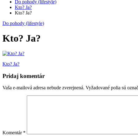
Do pohody (lifestyle)
Kto? Ja?
Kto? Ja?
Do pohody (lifestyle)
Kto? Ja?
Navigácia
Kto? Ja?
v
Pridaj komentár
článku
Vaša e-mailová adresa nebude zverejnená.
Vyžadované polia sú ozna
Komentár
*