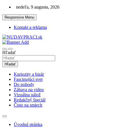
Skip
nedeľa, 9 augusta, 2026
to
content
Responsive Menu
Kontakt a reklama
Zaujímavosti. Bizár. Relax. Zábava. Od 2010!
nudaVpráci.sk
Hľadať
Hľadať
Kuriozity a bizár
Fascinujúci svet
Do pohody
Zábava na videu
Vizuálna nálož
Redakčný špeciál
Čisto na smiech
Úvodná stránka