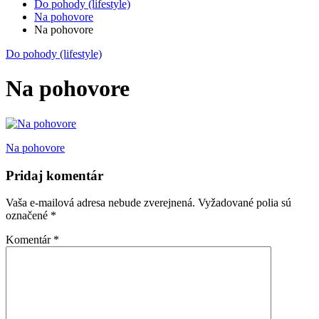
Do pohody (lifestyle)
Na pohovore
Na pohovore
Do pohody (lifestyle)
Na pohovore
Navigácia
Na pohovore
v
Pridaj komentár
článku
Vaša e-mailová adresa nebude zverejnená.
Vyžadované polia sú
označené
*
Komentár
*