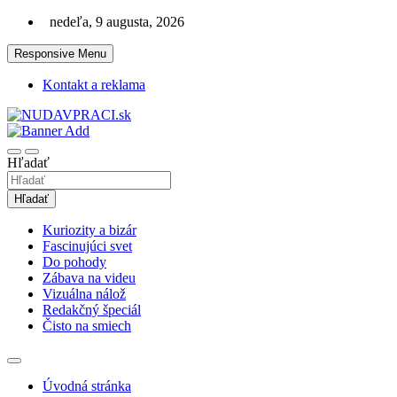
Skip
nedeľa, 9 augusta, 2026
to
content
Responsive Menu
Kontakt a reklama
Zaujímavosti. Bizár. Relax. Zábava. Od 2010!
nudaVpráci.sk
Hľadať
Hľadať
Kuriozity a bizár
Fascinujúci svet
Do pohody
Zábava na videu
Vizuálna nálož
Redakčný špeciál
Čisto na smiech
Úvodná stránka