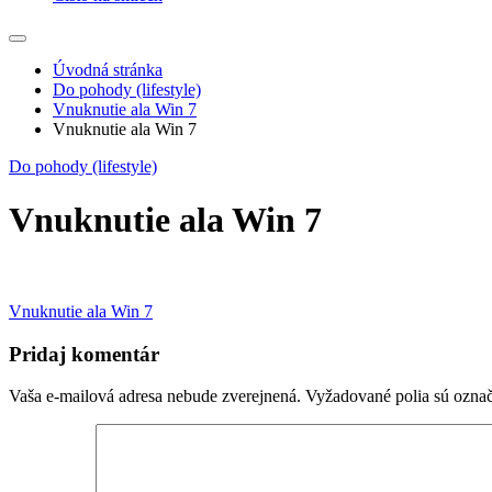
Úvodná stránka
Do pohody (lifestyle)
Vnuknutie ala Win 7
Vnuknutie ala Win 7
Do pohody (lifestyle)
Vnuknutie ala Win 7
Navigácia
Vnuknutie ala Win 7
v
Pridaj komentár
článku
Vaša e-mailová adresa nebude zverejnená.
Vyžadované polia sú ozna