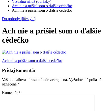
Vizuálna nálož (obrázky)
Ach nie a prišiel som o ďalšie cédečko
Ach nie a prišiel som o ďalšie cédečko
Do pohody (lifestyle)
Ach nie a prišiel som o ďalšie
cédečko
Navigácia
Ach nie a prišiel som o ďalšie cédečko
v
Pridaj komentár
článku
Vaša e-mailová adresa nebude zverejnená.
Vyžadované polia sú
označené
*
Komentár
*