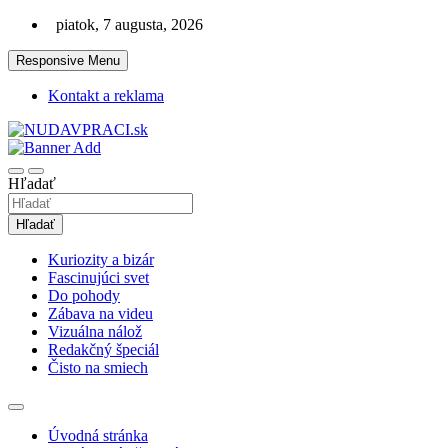
Skip
piatok, 7 augusta, 2026
to
content
Responsive Menu
Kontakt a reklama
Zaujímavosti. Bizár. Relax. Zábava. Od 2010!
nudaVpráci.sk
Hľadať
Hľadať
Kuriozity a bizár
Fascinujúci svet
Do pohody
Zábava na videu
Vizuálna nálož
Redakčný špeciál
Čisto na smiech
Úvodná stránka