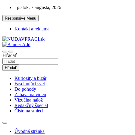
Skip
piatok, 7 augusta, 2026
to
content
Responsive Menu
Kontakt a reklama
Zaujímavosti. Bizár. Relax. Zábava. Od 2010!
nudaVpráci.sk
Hľadať
Hľadať
Kuriozity a bizár
Fascinujúci svet
Do pohody
Zábava na videu
Vizuálna nálož
Redakčný špeciál
Čisto na smiech
Úvodná stránka