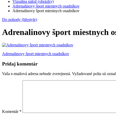
Vizuálna nálož (obrázky)
Adrenalinovy šport miestnych osadníkov
Adrenalinovy šport miestnych osadníkov
Do pohody (lifestyle)
Adrenalinovy šport miestnych 
Navigácia
Adrenalinovy šport miestnych osadníkov
v
Pridaj komentár
článku
Vaša e-mailová adresa nebude zverejnená.
Vyžadované polia sú ozna
Komentár
*