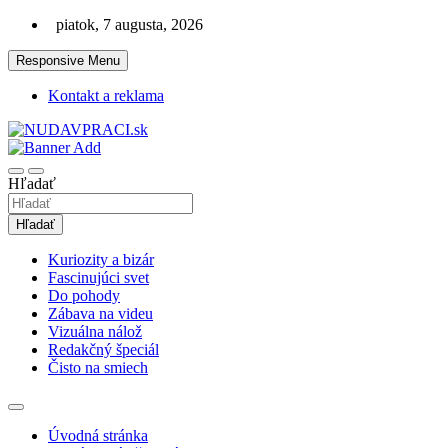
Skip
piatok, 7 augusta, 2026
to
content
Responsive Menu
Kontakt a reklama
Zaujímavosti. Bizár. Relax. Zábava. Od 2010!
nudaVpráci.sk
Hľadať
Hľadať
Kuriozity a bizár
Fascinujúci svet
Do pohody
Zábava na videu
Vizuálna nálož
Redakčný špeciál
Čisto na smiech
Úvodná stránka