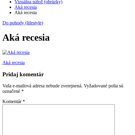
Vizuálna nálož (obrázky)
Aká recesia
Aká recesia
Do pohody (lifestyle)
Aká recesia
Navigácia
Aká recesia
v
Pridaj komentár
článku
Vaša e-mailová adresa nebude zverejnená.
Vyžadované polia sú
označené
*
Komentár
*