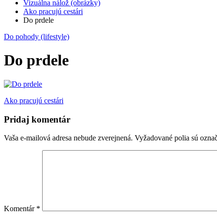
Vizuálna nálož (obrázky)
Ako pracujú cestári
Do prdele
Do pohody (lifestyle)
Do prdele
Navigácia
Ako pracujú cestári
v
Pridaj komentár
článku
Vaša e-mailová adresa nebude zverejnená.
Vyžadované polia sú ozna
Komentár
*