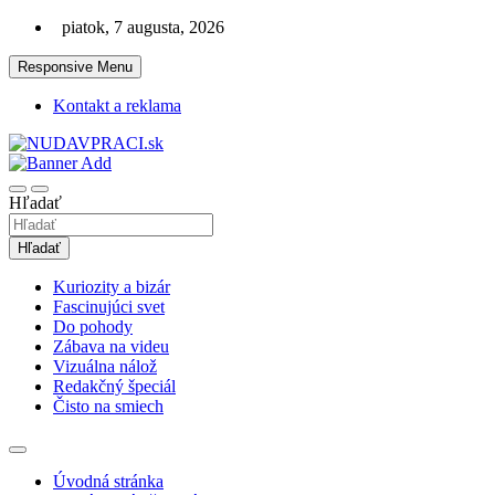
Skip
piatok, 7 augusta, 2026
to
content
Responsive Menu
Kontakt a reklama
Zaujímavosti. Bizár. Relax. Zábava. Od 2010!
nudaVpráci.sk
Hľadať
Hľadať
Kuriozity a bizár
Fascinujúci svet
Do pohody
Zábava na videu
Vizuálna nálož
Redakčný špeciál
Čisto na smiech
Úvodná stránka