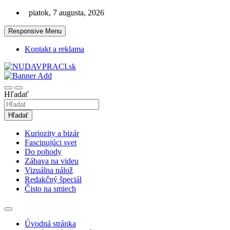
Skip
piatok, 7 augusta, 2026
to
content
Responsive Menu
Kontakt a reklama
Zaujímavosti. Bizár. Relax. Zábava. Od 2010!
nudaVpráci.sk
Hľadať
Hľadať
Kuriozity a bizár
Fascinujúci svet
Do pohody
Zábava na videu
Vizuálna nálož
Redakčný špeciál
Čisto na smiech
Úvodná stránka