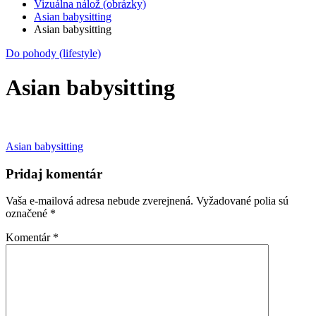
Vizuálna nálož (obrázky)
Asian babysitting
Asian babysitting
Do pohody (lifestyle)
Asian babysitting
Navigácia
Asian babysitting
v
Pridaj komentár
článku
Vaša e-mailová adresa nebude zverejnená.
Vyžadované polia sú
označené
*
Komentár
*