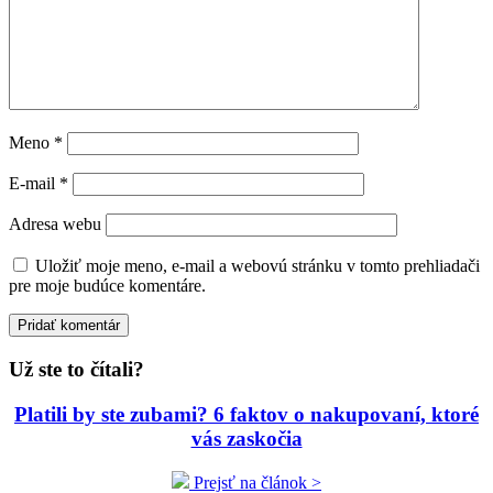
Meno
*
E-mail
*
Adresa webu
Uložiť moje meno, e-mail a webovú stránku v tomto prehliadači
pre moje budúce komentáre.
Už ste to čítali?
Platili by ste zubami? 6 faktov o nakupovaní, ktoré
vás zaskočia
Prejsť na článok >