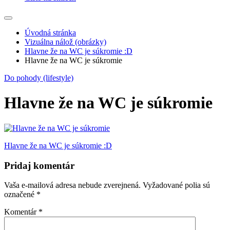
Úvodná stránka
Vizuálna nálož (obrázky)
Hlavne že na WC je súkromie :D
Hlavne že na WC je súkromie
Do pohody (lifestyle)
Hlavne že na WC je súkromie
Navigácia
Hlavne že na WC je súkromie :D
v
Pridaj komentár
článku
Vaša e-mailová adresa nebude zverejnená.
Vyžadované polia sú
označené
*
Komentár
*