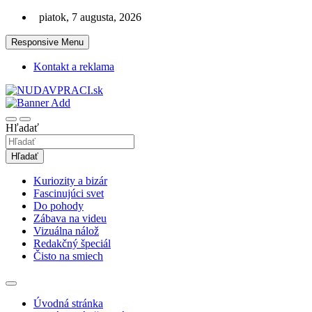
Skip
piatok, 7 augusta, 2026
to
content
Responsive Menu
Kontakt a reklama
Zaujímavosti. Bizár. Relax. Zábava. Od 2010!
nudaVpráci.sk
Hľadať
Hľadať
Kuriozity a bizár
Fascinujúci svet
Do pohody
Zábava na videu
Vizuálna nálož
Redakčný špeciál
Čisto na smiech
Úvodná stránka