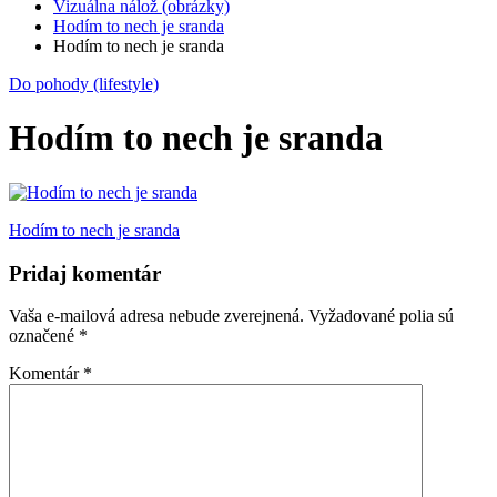
Vizuálna nálož (obrázky)
Hodím to nech je sranda
Hodím to nech je sranda
Do pohody (lifestyle)
Hodím to nech je sranda
Navigácia
Hodím to nech je sranda
v
Pridaj komentár
článku
Vaša e-mailová adresa nebude zverejnená.
Vyžadované polia sú
označené
*
Komentár
*