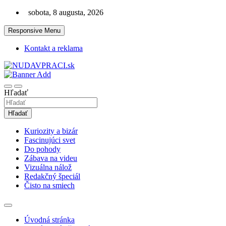
Skip
sobota, 8 augusta, 2026
to
content
Responsive Menu
Kontakt a reklama
Zaujímavosti. Bizár. Relax. Zábava. Od 2010!
nudaVpráci.sk
Hľadať
Hľadať
Kuriozity a bizár
Fascinujúci svet
Do pohody
Zábava na videu
Vizuálna nálož
Redakčný špeciál
Čisto na smiech
Úvodná stránka