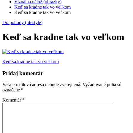
Vizuálna nálož (obrázky)
Keď sa kradne tak vo veľkom
Keď sa kradne tak vo veľkom
Do pohody (lifestyle)
Keď sa kradne tak vo veľkom
Navigácia
Keď sa kradne tak vo veľkom
v
Pridaj komentár
článku
Vaša e-mailová adresa nebude zverejnená.
Vyžadované polia sú
označené
*
Komentár
*