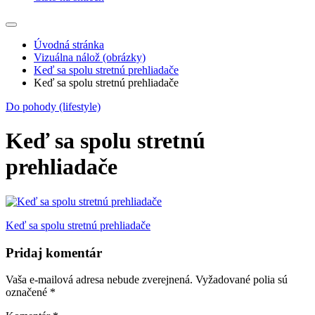
Úvodná stránka
Vizuálna nálož (obrázky)
Keď sa spolu stretnú prehliadače
Keď sa spolu stretnú prehliadače
Do pohody (lifestyle)
Keď sa spolu stretnú
prehliadače
Navigácia
Keď sa spolu stretnú prehliadače
v
Pridaj komentár
článku
Vaša e-mailová adresa nebude zverejnená.
Vyžadované polia sú
označené
*