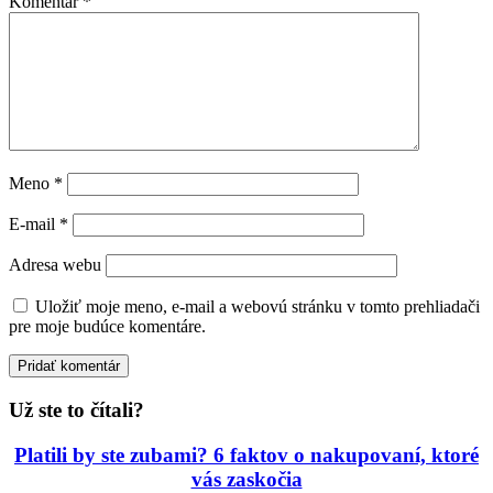
Komentár
*
Meno
*
E-mail
*
Adresa webu
Uložiť moje meno, e-mail a webovú stránku v tomto prehliadači
pre moje budúce komentáre.
Už ste to čítali?
Platili by ste zubami? 6 faktov o nakupovaní, ktoré
vás zaskočia