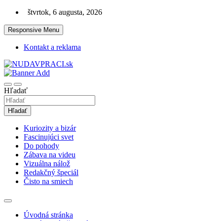
Skip
štvrtok, 6 augusta, 2026
to
content
Responsive Menu
Kontakt a reklama
Zaujímavosti. Bizár. Relax. Zábava. Od 2010!
nudaVpráci.sk
Hľadať
Hľadať
Kuriozity a bizár
Fascinujúci svet
Do pohody
Zábava na videu
Vizuálna nálož
Redakčný špeciál
Čisto na smiech
Úvodná stránka