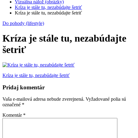
Vizuálna nálož (obrázky)
Kríza je stále tu, nezabúdajte šetriť
Kríza je stále tu, nezabúdajte šetriť
Do pohody (lifestyle)
Kríza je stále tu, nezabúdajte
šetriť
Navigácia
Kríza je stále tu, nezabúdajte šetriť
v
Pridaj komentár
článku
Vaša e-mailová adresa nebude zverejnená.
Vyžadované polia sú
označené
*
Komentár
*