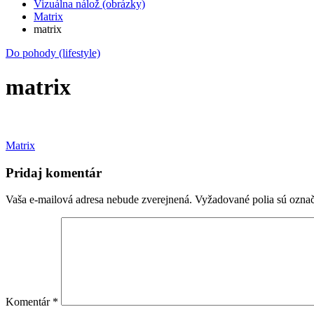
Vizuálna nálož (obrázky)
Matrix
matrix
Do pohody (lifestyle)
matrix
Navigácia
Matrix
v
Pridaj komentár
článku
Vaša e-mailová adresa nebude zverejnená.
Vyžadované polia sú ozna
Komentár
*