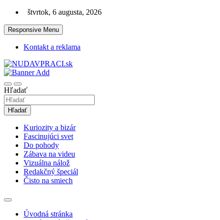
Skip
štvrtok, 6 augusta, 2026
to
content
Responsive Menu
Kontakt a reklama
Zaujímavosti. Bizár. Relax. Zábava. Od 2010!
nudaVpráci.sk
Hľadať
Hľadať
Kuriozity a bizár
Fascinujúci svet
Do pohody
Zábava na videu
Vizuálna nálož
Redakčný špeciál
Čisto na smiech
Úvodná stránka