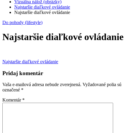
Vizuálna nálož (obrázky)
Najstaršie diaľkové ovládanie
Najstaršie diaľkové ovládanie
Do pohody (lifestyle)
Najstaršie diaľkové ovládanie
Navigácia
Najstaršie diaľkové ovládanie
v
Pridaj komentár
článku
Vaša e-mailová adresa nebude zverejnená.
Vyžadované polia sú
označené
*
Komentár
*