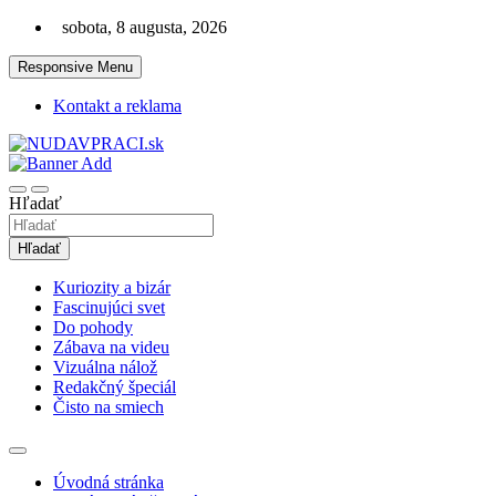
Skip
sobota, 8 augusta, 2026
to
content
Responsive Menu
Kontakt a reklama
Zaujímavosti. Bizár. Relax. Zábava. Od 2010!
nudaVpráci.sk
Hľadať
Hľadať
Kuriozity a bizár
Fascinujúci svet
Do pohody
Zábava na videu
Vizuálna nálož
Redakčný špeciál
Čisto na smiech
Úvodná stránka