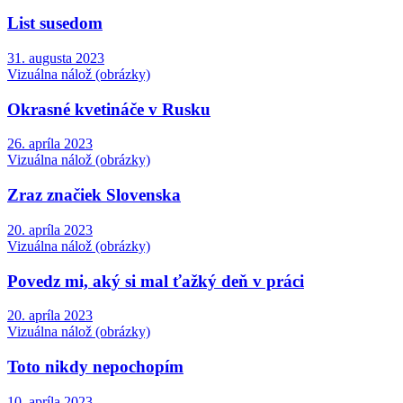
List susedom
31. augusta 2023
Vizuálna nálož (obrázky)
Okrasné kvetináče v Rusku
26. apríla 2023
Vizuálna nálož (obrázky)
Zraz značiek Slovenska
20. apríla 2023
Vizuálna nálož (obrázky)
Povedz mi, aký si mal ťažký deň v práci
20. apríla 2023
Vizuálna nálož (obrázky)
Toto nikdy nepochopím
10. apríla 2023