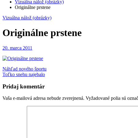
Vizuálna nálož (obrázky)
Originálne prstene
Vizuálna nálož (obrázky)
Originálne prstene
20. marca 2011
Navigácia
Náhľad nového športu
Toľko snehu najebalo
v
článku
Pridaj komentár
Vaša e-mailová adresa nebude zverejnená.
Vyžadované polia sú ozna