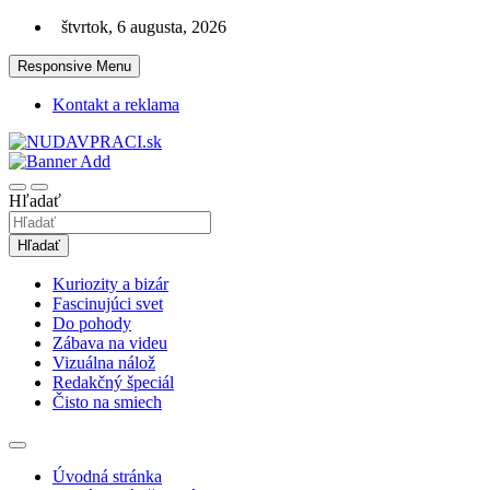
Skip
štvrtok, 6 augusta, 2026
to
content
Responsive Menu
Kontakt a reklama
Zaujímavosti. Bizár. Relax. Zábava. Od 2010!
nudaVpráci.sk
Hľadať
Hľadať
Kuriozity a bizár
Fascinujúci svet
Do pohody
Zábava na videu
Vizuálna nálož
Redakčný špeciál
Čisto na smiech
Úvodná stránka