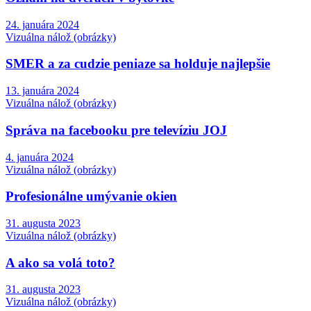
24. januára 2024
Vizuálna nálož (obrázky)
SMER a za cudzie peniaze sa holduje najlepšie
13. januára 2024
Vizuálna nálož (obrázky)
Správa na facebooku pre televíziu JOJ
4. januára 2024
Vizuálna nálož (obrázky)
Profesionálne umývanie okien
31. augusta 2023
Vizuálna nálož (obrázky)
A ako sa volá toto?
31. augusta 2023
Vizuálna nálož (obrázky)