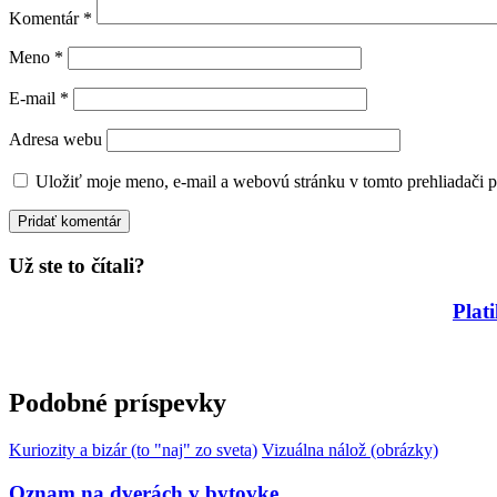
Komentár
*
Meno
*
E-mail
*
Adresa webu
Uložiť moje meno, e-mail a webovú stránku v tomto prehliadači 
Už ste to čítali?
Plat
Podobné príspevky
Kuriozity a bizár (to "naj" zo sveta)
Vizuálna nálož (obrázky)
Oznam na dverách v bytovke