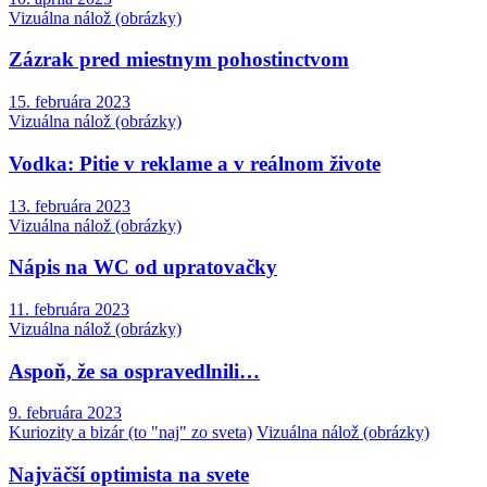
Vizuálna nálož (obrázky)
Zázrak pred miestnym pohostinctvom
15. februára 2023
Vizuálna nálož (obrázky)
Vodka: Pitie v reklame a v reálnom živote
13. februára 2023
Vizuálna nálož (obrázky)
Nápis na WC od upratovačky
11. februára 2023
Vizuálna nálož (obrázky)
Aspoň, že sa ospravedlnili…
9. februára 2023
Kuriozity a bizár (to "naj" zo sveta)
Vizuálna nálož (obrázky)
Najväčší optimista na svete