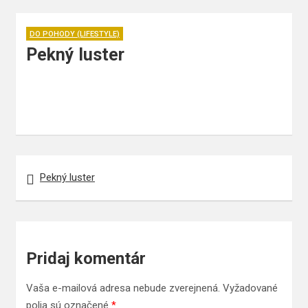
DO POHODY (LIFESTYLE)
Pekný luster
Navigácia
Pekný luster
v
článku
Pridaj komentár
Vaša e-mailová adresa nebude zverejnená.
Vyžadované
polia sú označené
*