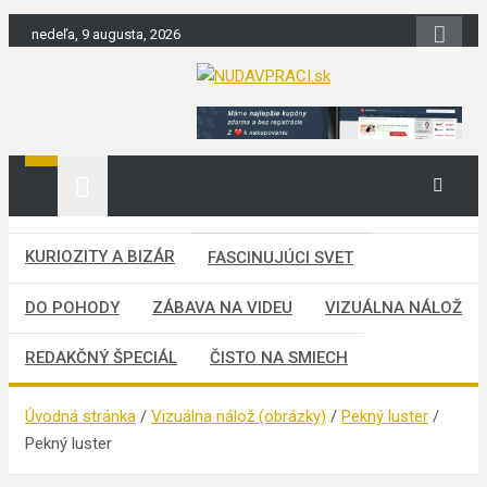
Skip
nedeľa, 9 augusta, 2026
to
content
nudaVpráci.sk
Zaujímavosti. Bizár. Relax. Zábava. Od
2010!
KURIOZITY A BIZÁR
FASCINUJÚCI SVET
DO POHODY
ZÁBAVA NA VIDEU
VIZUÁLNA NÁLOŽ
REDAKČNÝ ŠPECIÁL
ČISTO NA SMIECH
Úvodná stránka
Vizuálna nálož (obrázky)
Pekný luster
Pekný luster