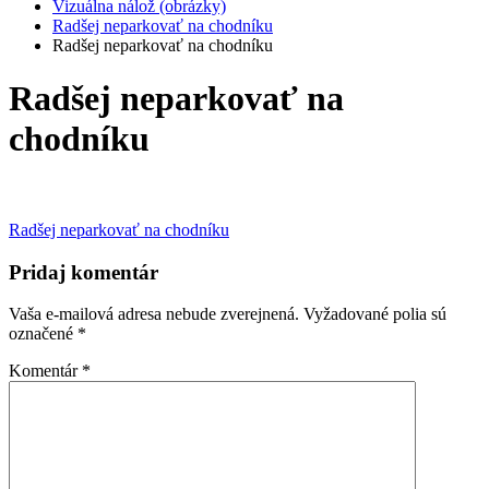
Vizuálna nálož (obrázky)
Radšej neparkovať na chodníku
Radšej neparkovať na chodníku
Radšej neparkovať na
chodníku
Navigácia
Radšej neparkovať na chodníku
v
Pridaj komentár
článku
Vaša e-mailová adresa nebude zverejnená.
Vyžadované polia sú
označené
*
Komentár
*