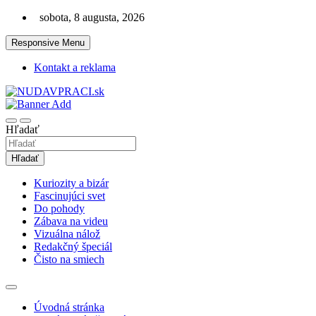
Skip
sobota, 8 augusta, 2026
to
content
Responsive Menu
Kontakt a reklama
Zaujímavosti. Bizár. Relax. Zábava. Od 2010!
nudaVpráci.sk
Hľadať
Hľadať
Kuriozity a bizár
Fascinujúci svet
Do pohody
Zábava na videu
Vizuálna nálož
Redakčný špeciál
Čisto na smiech
Úvodná stránka