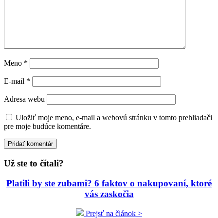
Meno
*
E-mail
*
Adresa webu
Uložiť moje meno, e-mail a webovú stránku v tomto prehliadači
pre moje budúce komentáre.
Už ste to čítali?
Platili by ste zubami? 6 faktov o nakupovaní, ktoré
vás zaskočia
Prejsť na článok >