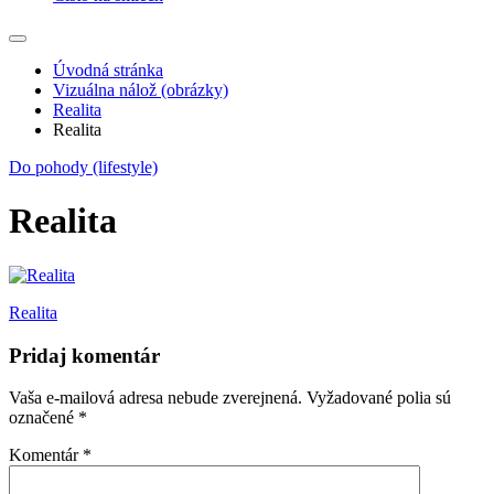
Úvodná stránka
Vizuálna nálož (obrázky)
Realita
Realita
Do pohody (lifestyle)
Realita
Navigácia
Realita
v
Pridaj komentár
článku
Vaša e-mailová adresa nebude zverejnená.
Vyžadované polia sú
označené
*
Komentár
*