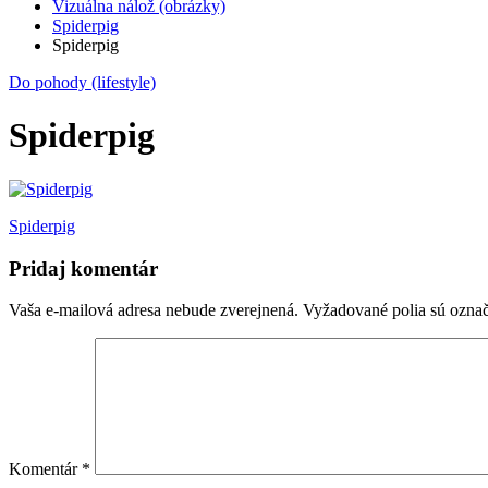
Vizuálna nálož (obrázky)
Spiderpig
Spiderpig
Do pohody (lifestyle)
Spiderpig
Navigácia
Spiderpig
v
Pridaj komentár
článku
Vaša e-mailová adresa nebude zverejnená.
Vyžadované polia sú ozna
Komentár
*