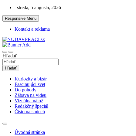
Skip
streda, 5 augusta, 2026
to
content
Responsive Menu
Kontakt a reklama
Zaujímavosti. Bizár. Relax. Zábava. Od 2010!
nudaVpráci.sk
Hľadať
Hľadať
Kuriozity a bizár
Fascinujúci svet
Do pohody
Zábava na videu
Vizuálna nálož
Redakčný špeciál
Čisto na smiech
Úvodná stránka