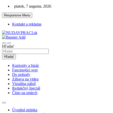
Skip
piatok, 7 augusta, 2026
to
content
Responsive Menu
Kontakt a reklama
Zaujímavosti. Bizár. Relax. Zábava. Od 2010!
nudaVpráci.sk
Hľadať
Hľadať
Kuriozity a bizár
Fascinujúci svet
Do pohody
Zábava na videu
Vizuálna nálož
Redakčný špeciál
Čisto na smiech
Úvodná stránka