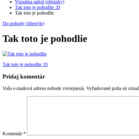
Vizuálna nálož (obrázky)
Tak toto je pohodlie :D
Tak toto je pohodlie
Do pohody (lifestyle)
Tak toto je pohodlie
Navigácia
Tak toto je pohodlie :D
v
Pridaj komentár
článku
Vaša e-mailová adresa nebude zverejnená.
Vyžadované polia sú ozna
Komentár
*