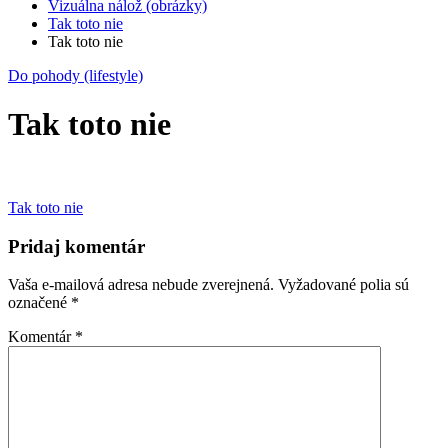
Vizuálna nálož (obrázky)
Tak toto nie
Tak toto nie
Do pohody (lifestyle)
Tak toto nie
Navigácia
Tak toto nie
v
Pridaj komentár
článku
Vaša e-mailová adresa nebude zverejnená.
Vyžadované polia sú
označené
*
Komentár
*