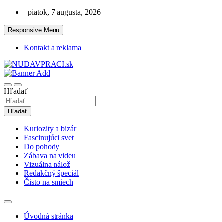
Skip
piatok, 7 augusta, 2026
to
content
Responsive Menu
Kontakt a reklama
Zaujímavosti. Bizár. Relax. Zábava. Od 2010!
nudaVpráci.sk
Hľadať
Hľadať
Kuriozity a bizár
Fascinujúci svet
Do pohody
Zábava na videu
Vizuálna nálož
Redakčný špeciál
Čisto na smiech
Úvodná stránka