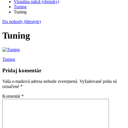
Vizuálna nálož (obrázky)
Tuning
Tuning
Do pohody (lifestyle)
Tuning
Navigácia
Tuning
v
Pridaj komentár
článku
Vaša e-mailová adresa nebude zverejnená.
Vyžadované polia sú
označené
*
Komentár
*