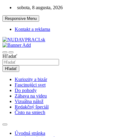
Skip
sobota, 8 augusta, 2026
to
content
Responsive Menu
Kontakt a reklama
Zaujímavosti. Bizár. Relax. Zábava. Od 2010!
nudaVpráci.sk
Hľadať
Hľadať
Kuriozity a bizár
Fascinujúci svet
Do pohody
Zábava na videu
Vizuálna nálož
Redakčný špeciál
Čisto na smiech
Úvodná stránka