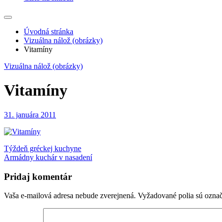
Úvodná stránka
Vizuálna nálož (obrázky)
Vitamíny
Vizuálna nálož (obrázky)
Vitamíny
31. januára 2011
Navigácia
Týždeň gréckej kuchyne
Armádny kuchár v nasadení
v
článku
Pridaj komentár
Vaša e-mailová adresa nebude zverejnená.
Vyžadované polia sú ozna