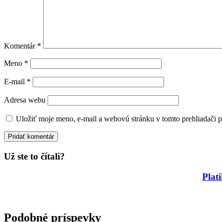
Komentár
*
Meno
*
E-mail
*
Adresa webu
Uložiť moje meno, e-mail a webovú stránku v tomto prehliadači 
Už ste to čítali?
Plat
Podobné príspevky