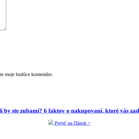
pre moje budúce komentáre.
ili by ste zubami? 6 faktov o nakupovaní, ktoré vás zas
Prejsť na článok >