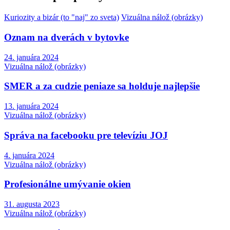
Kuriozity a bizár (to "naj" zo sveta)
Vizuálna nálož (obrázky)
Oznam na dverách v bytovke
24. januára 2024
Vizuálna nálož (obrázky)
SMER a za cudzie peniaze sa holduje najlepšie
13. januára 2024
Vizuálna nálož (obrázky)
Správa na facebooku pre televíziu JOJ
4. januára 2024
Vizuálna nálož (obrázky)
Profesionálne umývanie okien
31. augusta 2023
Vizuálna nálož (obrázky)