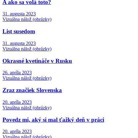
A ako sa volá toto?
31. augusta 2023
Vizuálna nálož (obrázky)
List susedom
31. augusta 2023
Vizuálna nálož (obrázky)
Okrasné kvetináče v Rusku
26. apríla 2023
Vizuálna nálož (obrázky)
Zraz značiek Slovenska
20. apríla 2023
Vizuálna nálož (obrázky)
Povedz mi, aký si mal ťažký deň v práci
20. apríla 2023
Vizuálna nálož (obrázky)