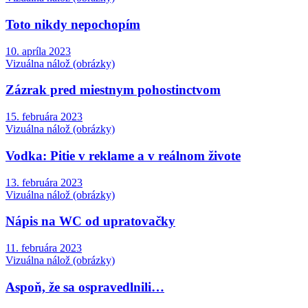
Toto nikdy nepochopím
10. apríla 2023
Vizuálna nálož (obrázky)
Zázrak pred miestnym pohostinctvom
15. februára 2023
Vizuálna nálož (obrázky)
Vodka: Pitie v reklame a v reálnom živote
13. februára 2023
Vizuálna nálož (obrázky)
Nápis na WC od upratovačky
11. februára 2023
Vizuálna nálož (obrázky)
Aspoň, že sa ospravedlnili…