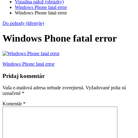
Vizuálna nálož (obrázky)
Windows Phone fatal error
Windows Phone fatal error
Do pohody (lifestyle)
Windows Phone fatal error
Navigácia
Windows Phone fatal error
v
Pridaj komentár
článku
Vaša e-mailová adresa nebude zverejnená.
Vyžadované polia sú
označené
*
Komentár
*