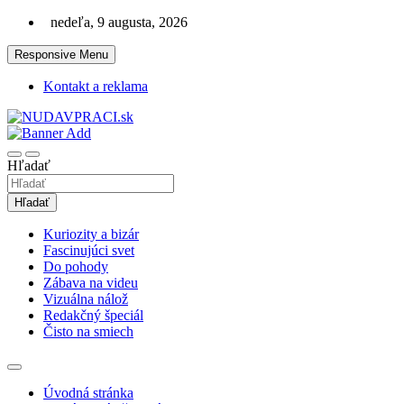
Skip
nedeľa, 9 augusta, 2026
to
content
Responsive Menu
Kontakt a reklama
Zaujímavosti. Bizár. Relax. Zábava. Od 2010!
nudaVpráci.sk
Hľadať
Hľadať
Kuriozity a bizár
Fascinujúci svet
Do pohody
Zábava na videu
Vizuálna nálož
Redakčný špeciál
Čisto na smiech
Úvodná stránka