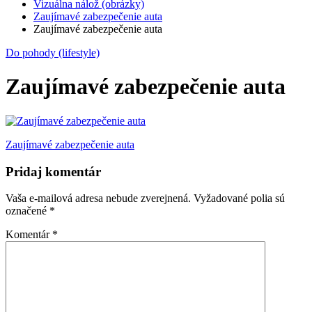
Vizuálna nálož (obrázky)
Zaujímavé zabezpečenie auta
Zaujímavé zabezpečenie auta
Do pohody (lifestyle)
Zaujímavé zabezpečenie auta
Navigácia
Zaujímavé zabezpečenie auta
v
Pridaj komentár
článku
Vaša e-mailová adresa nebude zverejnená.
Vyžadované polia sú
označené
*
Komentár
*