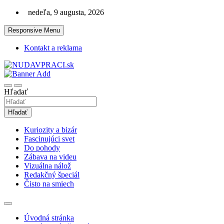
Skip
nedeľa, 9 augusta, 2026
to
content
Responsive Menu
Kontakt a reklama
Zaujímavosti. Bizár. Relax. Zábava. Od 2010!
nudaVpráci.sk
Hľadať
Hľadať
Kuriozity a bizár
Fascinujúci svet
Do pohody
Zábava na videu
Vizuálna nálož
Redakčný špeciál
Čisto na smiech
Úvodná stránka