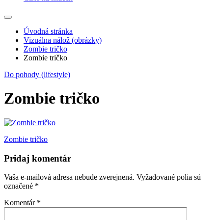
Úvodná stránka
Vizuálna nálož (obrázky)
Zombie tričko
Zombie tričko
Do pohody (lifestyle)
Zombie tričko
Navigácia
Zombie tričko
v
Pridaj komentár
článku
Vaša e-mailová adresa nebude zverejnená.
Vyžadované polia sú
označené
*
Komentár
*