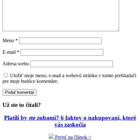
Meno
*
E-mail
*
Adresa webu
Uložiť moje meno, e-mail a webovú stránku v tomto prehliadači
pre moje budúce komentáre.
Už ste to čítali?
Platili by ste zubami? 6 faktov o nakupovaní, ktoré
vás zaskočia
Prejsť na článok >