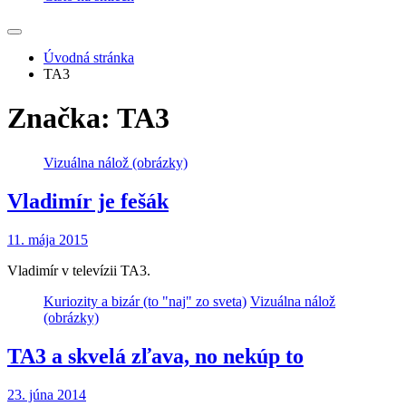
Úvodná stránka
TA3
Značka:
TA3
Vizuálna nálož (obrázky)
Vladimír je fešák
11. mája 2015
Vladimír v televízii TA3.
Kuriozity a bizár (to "naj" zo sveta)
Vizuálna nálož
(obrázky)
TA3 a skvelá zľava, no nekúp to
23. júna 2014