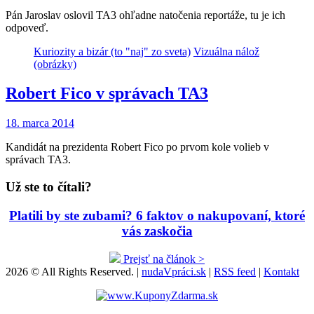
Pán Jaroslav oslovil TA3 ohľadne natočenia reportáže, tu je ich
odpoveď.
Kuriozity a bizár (to "naj" zo sveta)
Vizuálna nálož
(obrázky)
Robert Fico v správach TA3
18. marca 2014
Kandidát na prezidenta Robert Fico po prvom kole volieb v
správach TA3.
Už ste to čítali?
Platili by ste zubami? 6 faktov o nakupovaní, ktoré
vás zaskočia
Prejsť na článok >
2026 © All Rights Reserved. |
nudaVpráci.sk
|
RSS feed
|
Kontakt