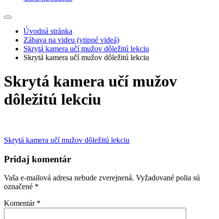
Úvodná stránka
Zábava na videu (vtipné videá)
Skrytá kamera učí mužov dôležitú lekciu
Skrytá kamera učí mužov dôležitú lekciu
Skrytá kamera učí mužov
dôležitú lekciu
Navigácia
Skrytá kamera učí mužov dôležitú lekciu
v
Pridaj komentár
článku
Vaša e-mailová adresa nebude zverejnená.
Vyžadované polia sú
označené
*
Komentár
*