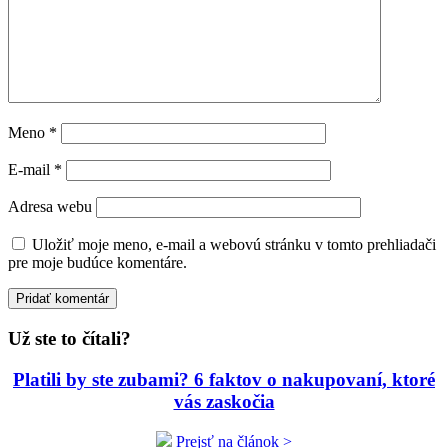
Meno
*
E-mail
*
Adresa webu
Uložiť moje meno, e-mail a webovú stránku v tomto prehliadači
pre moje budúce komentáre.
Už ste to čítali?
Platili by ste zubami? 6 faktov o nakupovaní, ktoré
vás zaskočia
Prejsť na článok >