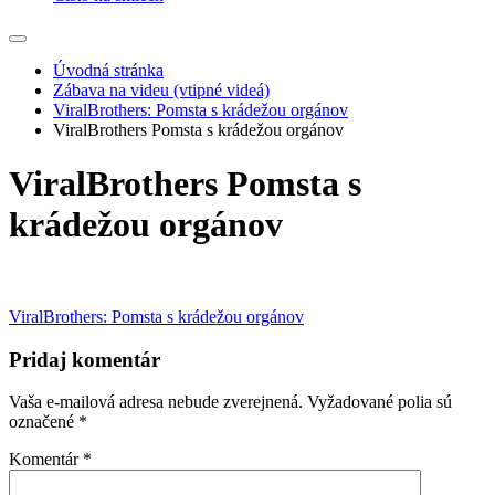
Úvodná stránka
Zábava na videu (vtipné videá)
ViralBrothers: Pomsta s krádežou orgánov
ViralBrothers Pomsta s krádežou orgánov
ViralBrothers Pomsta s
krádežou orgánov
Navigácia
ViralBrothers: Pomsta s krádežou orgánov
v
Pridaj komentár
článku
Vaša e-mailová adresa nebude zverejnená.
Vyžadované polia sú
označené
*
Komentár
*