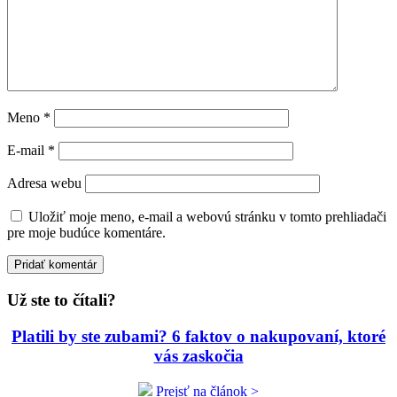
Meno
*
E-mail
*
Adresa webu
Uložiť moje meno, e-mail a webovú stránku v tomto prehliadači
pre moje budúce komentáre.
Už ste to čítali?
Platili by ste zubami? 6 faktov o nakupovaní, ktoré
vás zaskočia
Prejsť na článok >