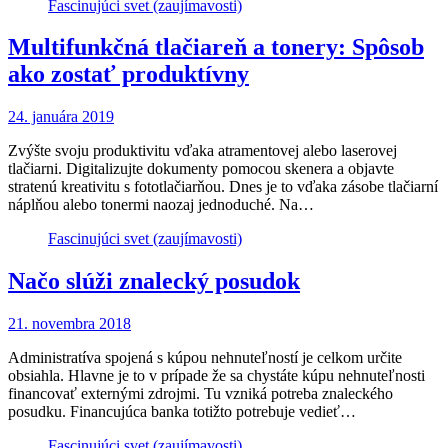
Fascinujúci svet (zaujímavosti)
Multifunkčná tlačiareň a tonery: Spôsob
ako zostať produktívny
24. januára 2019
Zvýšte svoju produktivitu vďaka atramentovej alebo laserovej
tlačiarni. Digitalizujte dokumenty pomocou skenera a objavte
stratenú kreativitu s fototlačiarňou. Dnes je to vďaka zásobe tlačiarní
náplňou alebo tonermi naozaj jednoduché. Na…
Fascinujúci svet (zaujímavosti)
Načo slúži znalecký posudok
21. novembra 2018
Administratíva spojená s kúpou nehnuteľností je celkom určite
obsiahla. Hlavne je to v prípade že sa chystáte kúpu nehnuteľnosti
financovať externými zdrojmi. Tu vzniká potreba znaleckého
posudku. Financujúca banka totižto potrebuje vedieť…
Fascinujúci svet (zaujímavosti)