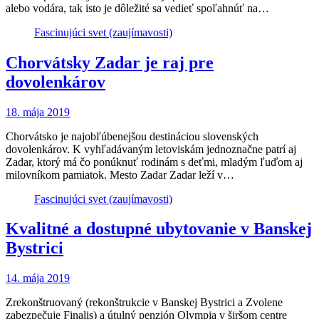
alebo vodára, tak isto je dôležité sa vedieť spoľahnúť na…
Fascinujúci svet (zaujímavosti)
Chorvátsky Zadar je raj pre
dovolenkárov
18. mája 2019
Chorvátsko je najobľúbenejšou destináciou slovenských
dovolenkárov. K vyhľadávaným letoviskám jednoznačne patrí aj
Zadar, ktorý má čo ponúknuť rodinám s deťmi, mladým ľuďom aj
milovníkom pamiatok. Mesto Zadar Zadar leží v…
Fascinujúci svet (zaujímavosti)
Kvalitné a dostupné ubytovanie v Banskej
Bystrici
14. mája 2019
Zrekonštruovaný (rekonštrukcie v Banskej Bystrici a Zvolene
zabezpečuje Finalis) a útulný penzión Olympia v širšom centre