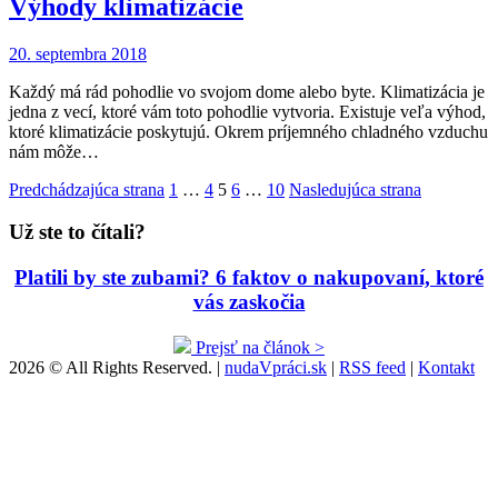
Výhody klimatizácie
20. septembra 2018
Každý má rád pohodlie vo svojom dome alebo byte. Klimatizácia je
jedna z vecí, ktoré vám toto pohodlie vytvoria. Existuje veľa výhod,
ktoré klimatizácie poskytujú. Okrem príjemného chladného vzduchu
nám môže…
Stránkovanie
Predchádzajúca strana
1
…
4
5
6
…
10
Nasledujúca strana
príspevkov
Už ste to čítali?
Platili by ste zubami? 6 faktov o nakupovaní, ktoré
vás zaskočia
Prejsť na článok >
2026 © All Rights Reserved. |
nudaVpráci.sk
|
RSS feed
|
Kontakt