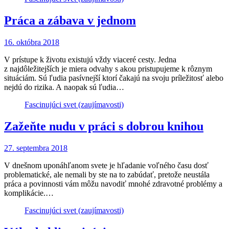
Práca a zábava v jednom
16. októbra 2018
V prístupe k životu existujú vždy viaceré cesty. Jedna
z najdôležitejších je miera odvahy s akou pristupujeme k rôznym
situáciám. Sú ľudia pasívnejší ktorí čakajú na svoju príležitosť alebo
nejdú do rizika. A naopak sú ľudia…
Fascinujúci svet (zaujímavosti)
Zažeňte nudu v práci s dobrou knihou
27. septembra 2018
V dnešnom uponáhľanom svete je hľadanie voľného času dosť
problematické, ale nemali by ste na to zabúdať, pretože neustála
práca a povinnosti vám môžu navodiť mnohé zdravotné problémy a
komplikácie.…
Fascinujúci svet (zaujímavosti)