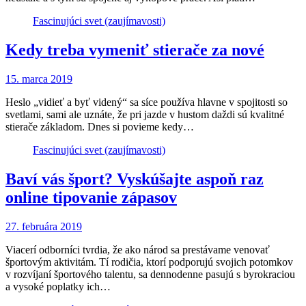
Fascinujúci svet (zaujímavosti)
Kedy treba vymeniť stierače za nové
15. marca 2019
Heslo „vidieť a byť videný“ sa síce používa hlavne v spojitosti so
svetlami, sami ale uznáte, že pri jazde v hustom daždi sú kvalitné
stierače základom. Dnes si povieme kedy…
Fascinujúci svet (zaujímavosti)
Baví vás šport? Vyskúšajte aspoň raz
online tipovanie zápasov
27. februára 2019
Viacerí odborníci tvrdia, že ako národ sa prestávame venovať
športovým aktivitám. Tí rodičia, ktorí podporujú svojich potomkov
v rozvíjaní športového talentu, sa dennodenne pasujú s byrokraciou
a vysoké poplatky ich…