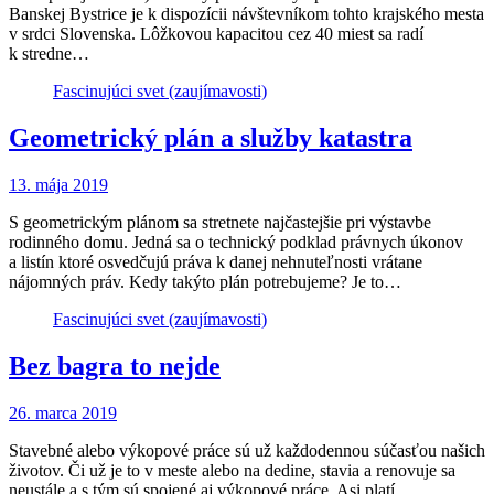
Banskej Bystrice je k dispozícii návštevníkom tohto krajského mesta
v srdci Slovenska. Lôžkovou kapacitou cez 40 miest sa radí
k stredne…
Fascinujúci svet (zaujímavosti)
Geometrický plán a služby katastra
13. mája 2019
S geometrickým plánom sa stretnete najčastejšie pri výstavbe
rodinného domu. Jedná sa o technický podklad právnych úkonov
a listín ktoré osvedčujú práva k danej nehnuteľnosti vrátane
nájomných práv. Kedy takýto plán potrebujeme? Je to…
Fascinujúci svet (zaujímavosti)
Bez bagra to nejde
26. marca 2019
Stavebné alebo výkopové práce sú už každodennou súčasťou našich
životov. Či už je to v meste alebo na dedine, stavia a renovuje sa
neustále a s tým sú spojené aj výkopové práce. Asi platí…