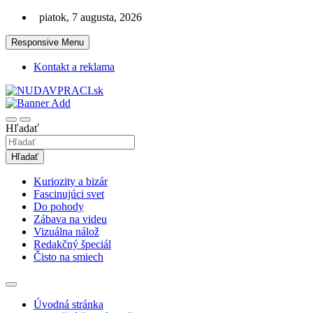
Skip
piatok, 7 augusta, 2026
to
content
Responsive Menu
Kontakt a reklama
Zaujímavosti. Bizár. Relax. Zábava. Od 2010!
nudaVpráci.sk
Hľadať
Hľadať
Kuriozity a bizár
Fascinujúci svet
Do pohody
Zábava na videu
Vizuálna nálož
Redakčný špeciál
Čisto na smiech
Úvodná stránka