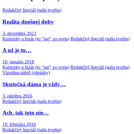
Redakčný špeciál (naša tvorba)
Realita dnešnej doby
3. decembra 2023
Kuriozity a bizár (to "naj" zo sveta)
Redakčný špeciál (naša tvorba)
A už je tu…
10. januára 2018
Kuriozity a bizár (to "naj" zo sveta)
Redakčný špeciál (naša tvorba)
Vizuálna nálož (obrázky)
Skutočná dáma je vždy…
3. októbra 2016
Redakčný špeciál (naša tvorba)
Ach, tak toto nie…
19. februára 2016
Redakčný špeciál (naša tvorba)