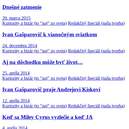
Dnešné zatmenie
20. marca 2015
Kuriozity a bizár (to "naj" zo sveta)
Redakčný špeciál (naša tvorba)
Ivan Gašparovič k vianočným sviatkom
24. decembra 2014
Kuriozity a bizár (to "naj" zo sveta)
Redakčný špeciál (naša tvorba)
Aj na dôchodku môže byť život…
25. apríla 2014
Kuriozity a bizár (to "naj" zo sveta)
Redakčný špeciál (naša tvorba)
Ivan Gašparovič praje Andrejovi Kiskovi
12. apríla 2014
Kuriozity a bizár (to "naj" zo sveta)
Redakčný špeciál (naša tvorba)
Keď sa Miley Cyrus vyzlečie a keď JA
4. apríla 2014