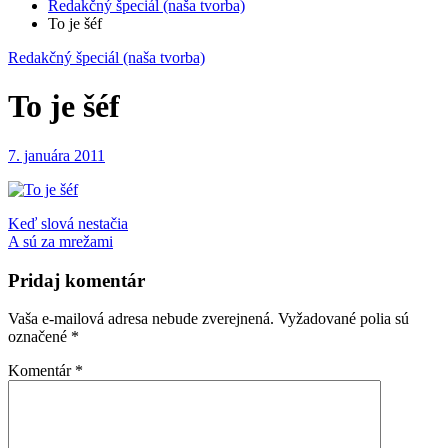
Redakčný špeciál (naša tvorba)
To je šéf
Redakčný špeciál (naša tvorba)
To je šéf
7. januára 2011
Navigácia
Keď slová nestačia
A sú za mrežami
v
článku
Pridaj komentár
Vaša e-mailová adresa nebude zverejnená.
Vyžadované polia sú
označené
*
Komentár
*