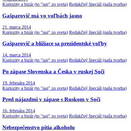
Kuriozity a bizár (to "naj" zo sveta)
Redakčný špeciál (naša tvorba)
Gašparovič má vo voľbách jasno
21. marca 2014
Kuriozity a bizár (to "naj" zo sveta)
Redakčný špeciál (naša tvorba)
Gašparovič a blížiace sa prezidentské voľby
14. marca 2014
Kuriozity a bizár (to "naj" zo sveta)
Redakčný špeciál (naša tvorba)
Po zápase Slovenska a Česka v ruskej Soči
19. februára 2014
Kuriozity a bizár (to "naj" zo sveta)
Redakčný špeciál (naša tvorba)
Pred nájazdmi v zápase s Ruskom v Soči
16. februára 2014
Kuriozity a bizár (to "naj" zo sveta)
Redakčný špeciál (naša tvorba)
Nebezpečenstvo pitia alkoholu