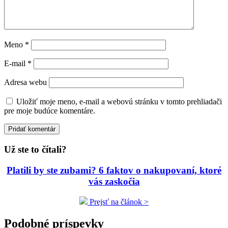
Meno
*
E-mail
*
Adresa webu
Uložiť moje meno, e-mail a webovú stránku v tomto prehliadači
pre moje budúce komentáre.
Už ste to čítali?
Platili by ste zubami? 6 faktov o nakupovaní, ktoré
vás zaskočia
Prejsť na článok >
Podobné príspevky