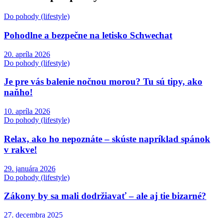
Do pohody (lifestyle)
Pohodlne a bezpečne na letisko Schwechat
20. apríla 2026
Do pohody (lifestyle)
Je pre vás balenie nočnou morou? Tu sú tipy, ako
naňho!
10. apríla 2026
Do pohody (lifestyle)
Relax, ako ho nepoznáte – skúste napríklad spánok
v rakve!
29. januára 2026
Do pohody (lifestyle)
Zákony by sa mali dodržiavať – ale aj tie bizarné?
27. decembra 2025