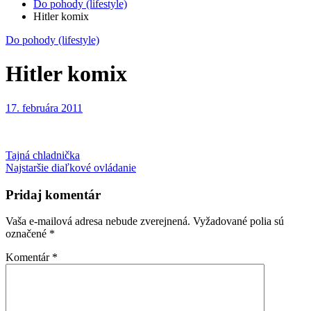
Do pohody (lifestyle)
Hitler komix
Do pohody (lifestyle)
Hitler komix
17. februára 2011
Navigácia
Tajná chladnička
Najstaršie diaľkové ovládanie
v
článku
Pridaj komentár
Vaša e-mailová adresa nebude zverejnená.
Vyžadované polia sú
označené
*
Komentár
*