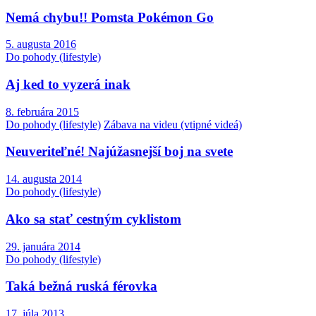
Nemá chybu!! Pomsta Pokémon Go
5. augusta 2016
Do pohody (lifestyle)
Aj ked to vyzerá inak
8. februára 2015
Do pohody (lifestyle)
Zábava na videu (vtipné videá)
Neuveriteľné! Najúžasnejší boj na svete
14. augusta 2014
Do pohody (lifestyle)
Ako sa stať cestným cyklistom
29. januára 2014
Do pohody (lifestyle)
Taká bežná ruská férovka
17. júla 2013