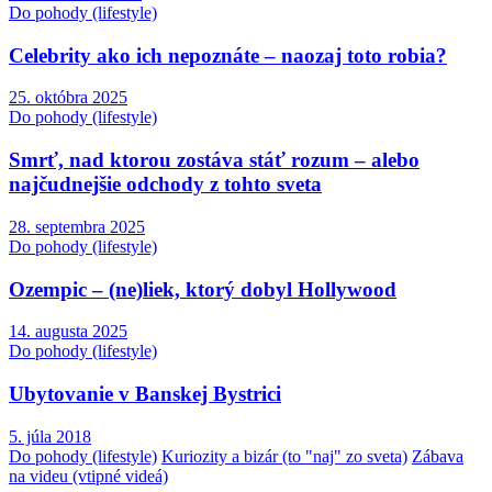
Do pohody (lifestyle)
Celebrity ako ich nepoznáte – naozaj toto robia?
25. októbra 2025
Do pohody (lifestyle)
Smrť, nad ktorou zostáva stáť rozum – alebo
najčudnejšie odchody z tohto sveta
28. septembra 2025
Do pohody (lifestyle)
Ozempic – (ne)liek, ktorý dobyl Hollywood
14. augusta 2025
Do pohody (lifestyle)
Ubytovanie v Banskej Bystrici
5. júla 2018
Do pohody (lifestyle)
Kuriozity a bizár (to "naj" zo sveta)
Zábava
na videu (vtipné videá)