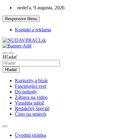
Skip
nedeľa, 9 augusta, 2026
to
content
Responsive Menu
Kontakt a reklama
Zaujímavosti. Bizár. Relax. Zábava. Od 2010!
nudaVpráci.sk
Hľadať
Hľadať
Kuriozity a bizár
Fascinujúci svet
Do pohody
Zábava na videu
Vizuálna nálož
Redakčný špeciál
Čisto na smiech
Úvodná stránka