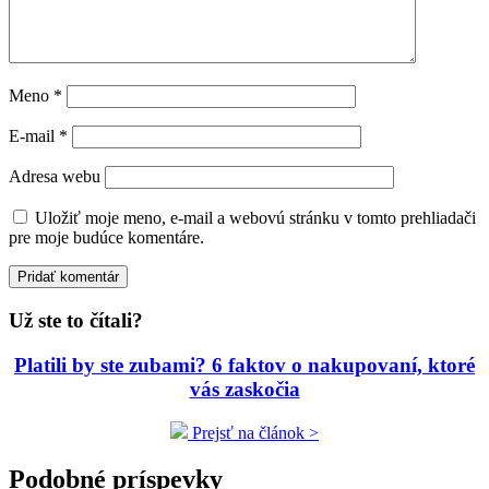
Meno
*
E-mail
*
Adresa webu
Uložiť moje meno, e-mail a webovú stránku v tomto prehliadači
pre moje budúce komentáre.
Už ste to čítali?
Platili by ste zubami? 6 faktov o nakupovaní, ktoré
vás zaskočia
Prejsť na článok >
Podobné príspevky