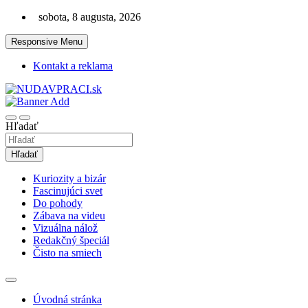
Skip
sobota, 8 augusta, 2026
to
content
Responsive Menu
Kontakt a reklama
Zaujímavosti. Bizár. Relax. Zábava. Od 2010!
nudaVpráci.sk
Hľadať
Hľadať
Kuriozity a bizár
Fascinujúci svet
Do pohody
Zábava na videu
Vizuálna nálož
Redakčný špeciál
Čisto na smiech
Úvodná stránka