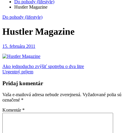
Do pohody (lifestyle)
Hustler Magazine
Do pohody (lifestyle)
Hustler Magazine
15. februára 2011
Navigácia
Ako jednoducho zvýšiť spotrebu o dva litre
Urgentný príjem
v
článku
Pridaj komentár
Vaša e-mailová adresa nebude zverejnená.
Vyžadované polia sú
označené
*
Komentár
*