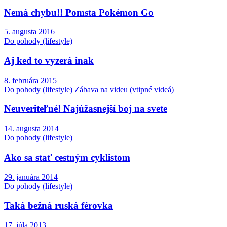
Nemá chybu!! Pomsta Pokémon Go
5. augusta 2016
Do pohody (lifestyle)
Aj ked to vyzerá inak
8. februára 2015
Do pohody (lifestyle)
Zábava na videu (vtipné videá)
Neuveriteľné! Najúžasnejší boj na svete
14. augusta 2014
Do pohody (lifestyle)
Ako sa stať cestným cyklistom
29. januára 2014
Do pohody (lifestyle)
Taká bežná ruská férovka
17. júla 2013