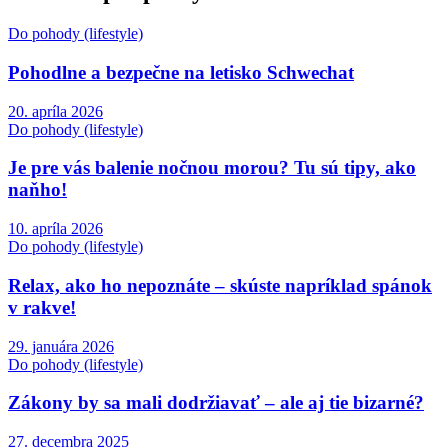
Do pohody (lifestyle)
Pohodlne a bezpečne na letisko Schwechat
20. apríla 2026
Do pohody (lifestyle)
Je pre vás balenie nočnou morou? Tu sú tipy, ako
naňho!
10. apríla 2026
Do pohody (lifestyle)
Relax, ako ho nepoznáte – skúste napríklad spánok
v rakve!
29. januára 2026
Do pohody (lifestyle)
Zákony by sa mali dodržiavať – ale aj tie bizarné?
27. decembra 2025