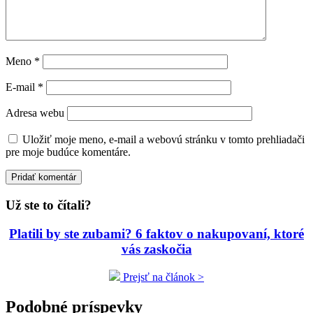
Meno
*
E-mail
*
Adresa webu
Uložiť moje meno, e-mail a webovú stránku v tomto prehliadači
pre moje budúce komentáre.
Už ste to čítali?
Platili by ste zubami? 6 faktov o nakupovaní, ktoré
vás zaskočia
Prejsť na článok >
Podobné príspevky