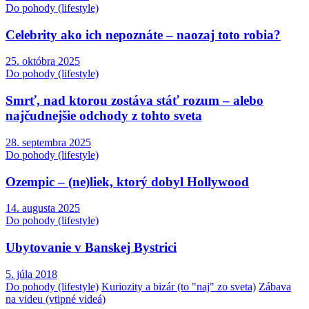
Do pohody (lifestyle)
Celebrity ako ich nepoznáte – naozaj toto robia?
25. októbra 2025
Do pohody (lifestyle)
Smrť, nad ktorou zostáva stáť rozum – alebo
najčudnejšie odchody z tohto sveta
28. septembra 2025
Do pohody (lifestyle)
Ozempic – (ne)liek, ktorý dobyl Hollywood
14. augusta 2025
Do pohody (lifestyle)
Ubytovanie v Banskej Bystrici
5. júla 2018
Do pohody (lifestyle)
Kuriozity a bizár (to "naj" zo sveta)
Zábava
na videu (vtipné videá)