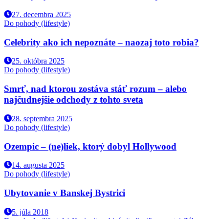
27. decembra 2025
Do pohody (lifestyle)
Celebrity ako ich nepoznáte – naozaj toto robia?
25. októbra 2025
Do pohody (lifestyle)
Smrť, nad ktorou zostáva stáť rozum – alebo
najčudnejšie odchody z tohto sveta
28. septembra 2025
Do pohody (lifestyle)
Ozempic – (ne)liek, ktorý dobyl Hollywood
14. augusta 2025
Do pohody (lifestyle)
Ubytovanie v Banskej Bystrici
5. júla 2018