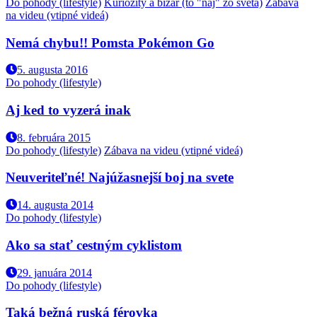
Do pohody (lifestyle)
Kuriozity a bizár (to "naj" zo sveta)
Zábava
na videu (vtipné videá)
Nemá chybu!! Pomsta Pokémon Go
5. augusta 2016
Do pohody (lifestyle)
Aj ked to vyzerá inak
8. februára 2015
Do pohody (lifestyle)
Zábava na videu (vtipné videá)
Neuveriteľné! Najúžasnejší boj na svete
14. augusta 2014
Do pohody (lifestyle)
Ako sa stať cestným cyklistom
29. januára 2014
Do pohody (lifestyle)
Taká bežná ruská férovka