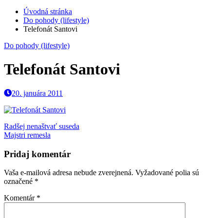
Úvodná stránka
Do pohody (lifestyle)
Telefonát Santovi
Do pohody (lifestyle)
Telefonát Santovi
20. januára 2011
Navigácia
Radšej nenaštvať suseda
Majstri remesla
v
článku
Pridaj komentár
Vaša e-mailová adresa nebude zverejnená.
Vyžadované polia sú
označené
*
Komentár
*