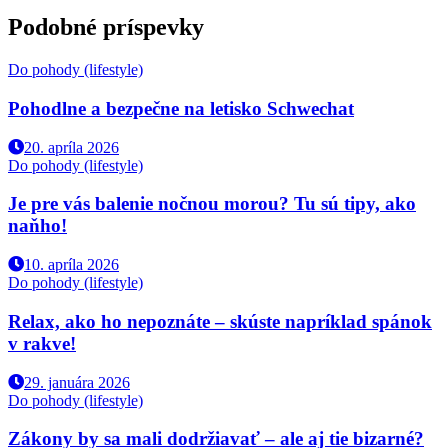
Podobné príspevky
Do pohody (lifestyle)
Pohodlne a bezpečne na letisko Schwechat
20. apríla 2026
Do pohody (lifestyle)
Je pre vás balenie nočnou morou? Tu sú tipy, ako
naňho!
10. apríla 2026
Do pohody (lifestyle)
Relax, ako ho nepoznáte – skúste napríklad spánok
v rakve!
29. januára 2026
Do pohody (lifestyle)
Zákony by sa mali dodržiavať – ale aj tie bizarné?