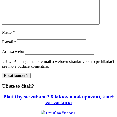
Meno
*
E-mail
*
Adresa webu
Uložiť moje meno, e-mail a webovú stránku v tomto prehliadači
pre moje budúce komentáre.
Už ste to čítali?
Platili by ste zubami? 6 faktov o nakupovaní, ktoré
vás zaskočia
Prejsť na článok >