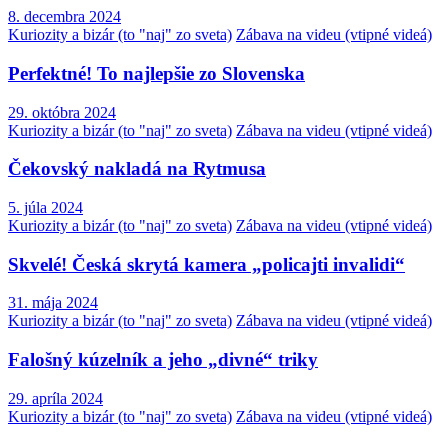
8. decembra 2024
Kuriozity a bizár (to "naj" zo sveta)
Zábava na videu (vtipné videá)
Perfektné! To najlepšie zo Slovenska
29. októbra 2024
Kuriozity a bizár (to "naj" zo sveta)
Zábava na videu (vtipné videá)
Čekovský nakladá na Rytmusa
5. júla 2024
Kuriozity a bizár (to "naj" zo sveta)
Zábava na videu (vtipné videá)
Skvelé! Česká skrytá kamera „policajti invalidi“
31. mája 2024
Kuriozity a bizár (to "naj" zo sveta)
Zábava na videu (vtipné videá)
Falošný kúzelník a jeho „divné“ triky
29. apríla 2024
Kuriozity a bizár (to "naj" zo sveta)
Zábava na videu (vtipné videá)