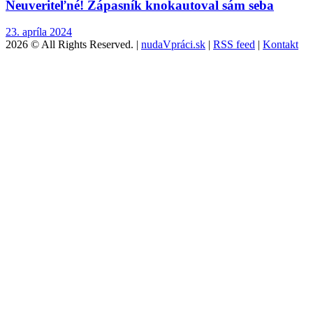
Neuveriteľné! Zápasník knokautoval sám seba
23. apríla 2024
2026 © All Rights Reserved. |
nudaVpráci.sk
|
RSS feed
|
Kontakt