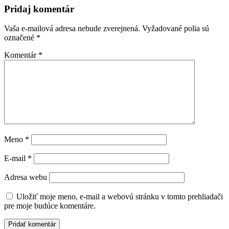
článku
Pridaj komentár
Vaša e-mailová adresa nebude zverejnená.
Vyžadované polia sú
označené
*
Komentár
*
Meno
*
E-mail
*
Adresa webu
Uložiť moje meno, e-mail a webovú stránku v tomto prehliadači
pre moje budúce komentáre.