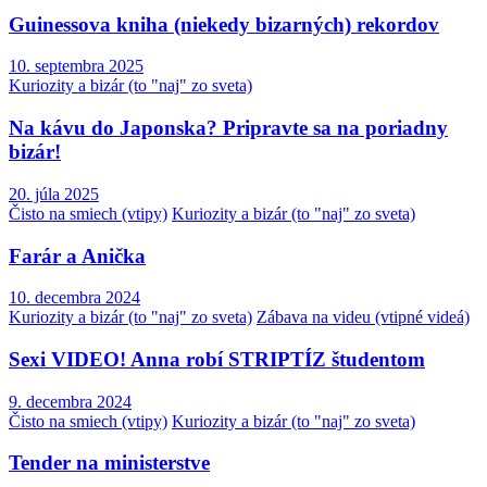
Guinessova kniha (niekedy bizarných) rekordov
10. septembra 2025
Kuriozity a bizár (to "naj" zo sveta)
Na kávu do Japonska? Pripravte sa na poriadny
bizár!
20. júla 2025
Čisto na smiech (vtipy)
Kuriozity a bizár (to "naj" zo sveta)
Farár a Anička
10. decembra 2024
Kuriozity a bizár (to "naj" zo sveta)
Zábava na videu (vtipné videá)
Sexi VIDEO! Anna robí STRIPTÍZ študentom
9. decembra 2024
Čisto na smiech (vtipy)
Kuriozity a bizár (to "naj" zo sveta)
Tender na ministerstve