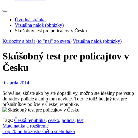
Úvodná stránka
Vizuálna nálož (obrázky)
Skúšobný test pre policajtov v Česku
Kuriozity a bizár (to "naj" zo sveta)
Vizuálna nálož (obrázky)
Skúšobný test pre policajtov v
Česku
9. apríla 2014
Schválne, skúste ako by ste dopadli vy, možno ste ideálny pre vstup
do radov polície a ani o tom neviete. Toto je totiž údajný test pre
príslušníkov polície v Českej republike.
Tags:
Česká republika
,
cesko
,
policia
,
test
Navigácia
Matematika a rozšírenie
Top 20 od hrôzostrašného snehuliaka
v