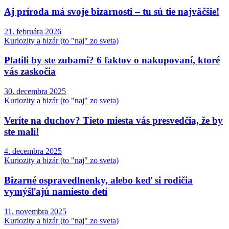
Aj príroda má svoje bizarnosti – tu sú tie najväčšie!
21. februára 2026
Kuriozity a bizár (to "naj" zo sveta)
Platili by ste zubami? 6 faktov o nakupovaní, ktoré
vás zaskočia
30. decembra 2025
Kuriozity a bizár (to "naj" zo sveta)
Veríte na duchov? Tieto miesta vás presvedčia, že by
ste mali!
4. decembra 2025
Kuriozity a bizár (to "naj" zo sveta)
Bizarné ospravedlnenky, alebo keď si rodičia
vymýšľajú namiesto detí
11. novembra 2025
Kuriozity a bizár (to "naj" zo sveta)