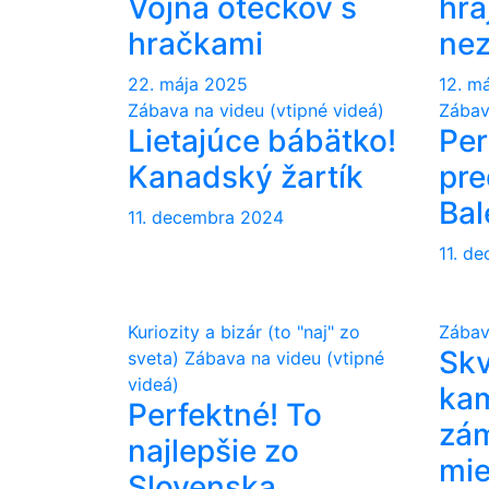
Vojna oteckov s
hra
hračkami
nez
22. mája 2025
12. m
Zábava na videu (vtipné videá)
Zábav
Lietajúce bábätko!
Per
Kanadský žartík
pre
Bal
11. decembra 2024
11. d
Kuriozity a bizár (to "naj" zo
Zábav
Skv
sveta)
Zábava na videu (vtipné
videá)
ka
Perfektné! To
zá
najlepšie zo
mie
Slovenska