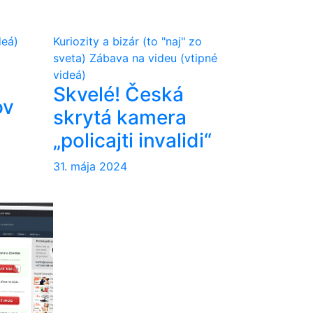
deá)
Kuriozity a bizár (to "naj" zo
sveta)
Zábava na videu (vtipné
videá)
Skvelé! Česká
ov
skrytá kamera
„policajti invalidi“
31. mája 2024