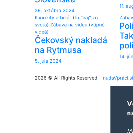
11. a
29. októbra 2024
Kuriozity a bizár (to "naj" zo
Zábav
Pol
sveta)
Zábava na videu (vtipné
videá)
Tak
Čekovský nakladá
pol
na Rytmusa
14. j
5. júla 2024
2026 © All Rights Reserved. |
nudaVpráci.s