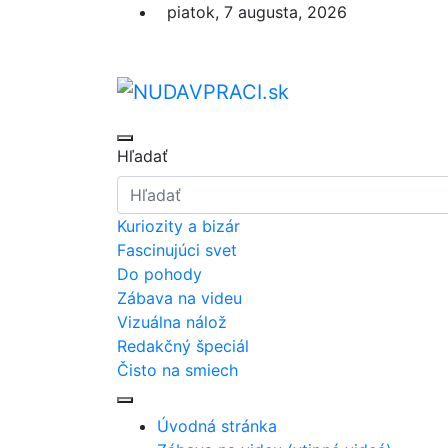
Skip
piatok, 7 augusta, 2026
to
content
nudaVpráci.sk
Zaujímavosti. Bizár. Relax. Zábava
Hľadať
Kuriozity a bizár
Fascinujúci svet
Do pohody
Zábava na videu
Vizuálna nálož
Redakčný špeciál
Čisto na smiech
Úvodná stránka