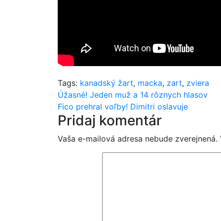
Tags:
kanadský žart
,
macka
,
zart
,
zviera
Navigácia
Úžasné! Jeden muž a 14 rôznych hlasov
Fico prehral voľby! Dimitri oslavuje
v
Pridaj komentár
článku
Vaša e-mailová adresa nebude zverejnená.