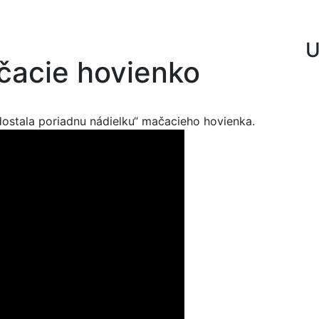
U
ačacie hovienko
a „dostala poriadnu nádielku“ mačacieho hovienka.