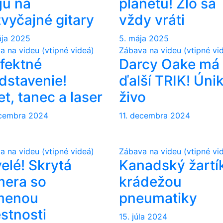
jú na
planétu! Zlo sa
vyčajné gitary
vždy vráti
ája 2025
5. mája 2025
a na videu (vtipné videá)
Zábava na videu (vtipné vi
fektné
Darcy Oake má
dstavenie!
ďalší TRIK! Úni
et, tanec a laser
živo
ecembra 2024
11. decembra 2024
a na videu (vtipné videá)
Zábava na videu (vtipné vi
elé! Skrytá
Kanadský žartí
mera so
krádežou
menou
pneumatiky
stnosti
15. júla 2024