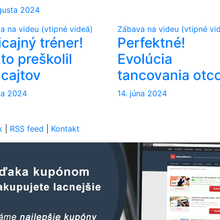
ugusta 2024
a na videu (vtipné videá)
Zábava na videu (vtipné vi
icajný tréner!
Perfektné!
to preškolil
Evolúcia
icajtov
tancovania otc
úna 2024
14. júna 2024
k
|
RSS feed
|
Kontakt