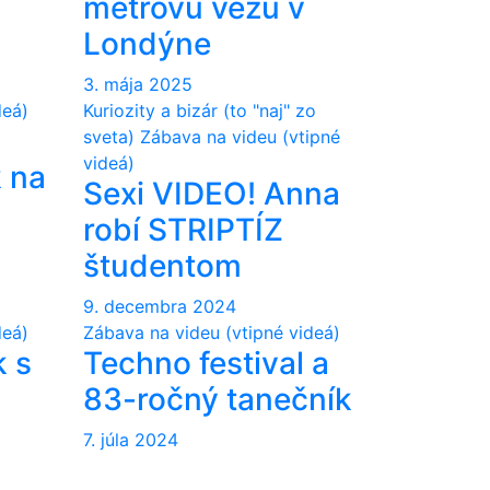
metrovú vežu v
Londýne
3. mája 2025
deá)
Kuriozity a bizár (to "naj" zo
sveta)
Zábava na videu (vtipné
videá)
k na
Sexi VIDEO! Anna
robí STRIPTÍZ
študentom
9. decembra 2024
deá)
Zábava na videu (vtipné videá)
k s
Techno festival a
83-ročný tanečník
7. júla 2024