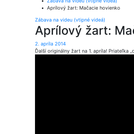
Zábava na videu (vtipné videá)
Aprílový žart: Mačacie hovienko
Zábava na videu (vtipné videá)
Aprílový žart: M
2. apríla 2014
Ďalší originálny žart na 1. apríla! Priateľk