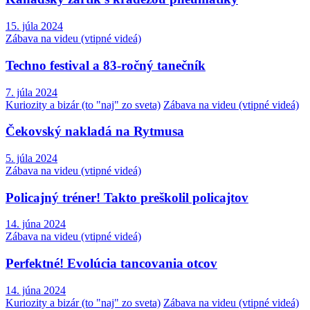
15. júla 2024
Zábava na videu (vtipné videá)
Techno festival a 83-ročný tanečník
7. júla 2024
Kuriozity a bizár (to "naj" zo sveta)
Zábava na videu (vtipné videá)
Čekovský nakladá na Rytmusa
5. júla 2024
Zábava na videu (vtipné videá)
Policajný tréner! Takto preškolil policajtov
14. júna 2024
Zábava na videu (vtipné videá)
Perfektné! Evolúcia tancovania otcov
14. júna 2024
Kuriozity a bizár (to "naj" zo sveta)
Zábava na videu (vtipné videá)