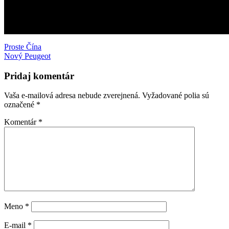
Navigácia
Proste Čína
Nový Peugeot
v
článku
Pridaj komentár
Vaša e-mailová adresa nebude zverejnená.
Vyžadované polia sú
označené
*
Komentár
*
Meno
*
E-mail
*