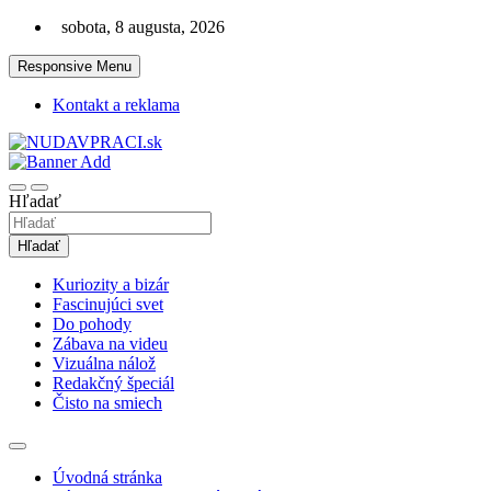
Skip
sobota, 8 augusta, 2026
to
content
Responsive Menu
Kontakt a reklama
Zaujímavosti. Bizár. Relax. Zábava. Od 2010!
nudaVpráci.sk
Hľadať
Hľadať
Kuriozity a bizár
Fascinujúci svet
Do pohody
Zábava na videu
Vizuálna nálož
Redakčný špeciál
Čisto na smiech
Úvodná stránka