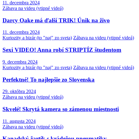
11. decembra 2024
Zábava na videu (vtipné videá)
Darcy Oake má ďalší TRIK! Únik na živo
11. decembra 2024
Kuriozity a bizár (to "naj" zo sveta)
Zábava na videu (vtipné videá)
Sexi VIDEO! Anna robí STRIPTÍZ študentom
9. decembra 2024
Kuriozity a bizár (to "naj" zo sveta)
Zábava na videu (vtipné videá)
Perfektné! To najlepšie zo Slovenska
29. októbra 2024
Zábava na videu (vtipné videá)
Skvelé! Skrytá kamera so zámenou miestnosti
11. augusta 2024
Zábava na videu (vtipné videá)
Kanadský žartík s krádežou pneumatiky