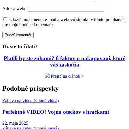
Adresa webu
Uložiť moje meno, e-mail a webovú stránku v tomto prehliadači
pre moje budúce komentáre.
Už ste to čítali?
Platili by ste zubami? 6 faktov o nakupovaní, ktoré
vás zaskočia
Prejsť na článok >
Podobné príspevky
Zábava na videu (vtipné videá)
Perfektné VIDEO! Vojna oteckov s hračkami
22. mája 2025
Zábava na videu (vtipné videá)