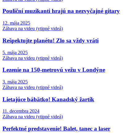
Pouliční muzikanti hrajú na nezvyčajné gitary
12. mája 2025
Zábava na videu (vtipné videá)
Rešpektujte planétu! Zlo sa vždy vráti
5. mája 2025
Zábava na videu (vtipné videá)
Lezenie na 150-metrovú vežu v Londýne
3. mája 2025
Zábava na videu (vtipné videá)
Lietajúce bábätko! Kanadský žartík
11. decembra 2024
Zábava na videu (vtipné videá)
Perfektné predstavenie! Balet, tanec a laser