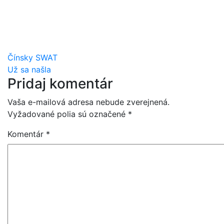
Navigácia
Čínsky SWAT
Už sa našla
v
Pridaj komentár
článku
Vaša e-mailová adresa nebude zverejnená.
Vyžadované polia sú označené
*
Komentár
*