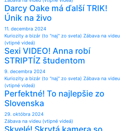
Zábava na videu (vtipné videá)
Darcy Oake má ďalší TRIK!
Únik na živo
11. decembra 2024
Kuriozity a bizár (to "naj" zo sveta)
Zábava na videu
(vtipné videá)
Sexi VIDEO! Anna robí
STRIPTÍZ študentom
9. decembra 2024
Kuriozity a bizár (to "naj" zo sveta)
Zábava na videu
(vtipné videá)
Perfektné! To najlepšie zo
Slovenska
29. októbra 2024
Zábava na videu (vtipné videá)
Skvelé! Skrytá kamera so