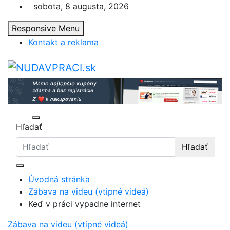
Skip
sobota, 8 augusta, 2026
to
Responsive Menu
content
Kontakt a reklama
nudaVpráci.sk
Zaujímavosti. Bizár. Relax. Zábava. Od 2010!
Hľadať
Hľadať
Úvodná stránka
Zábava na videu (vtipné videá)
Keď v práci vypadne internet
Zábava na videu (vtipné videá)