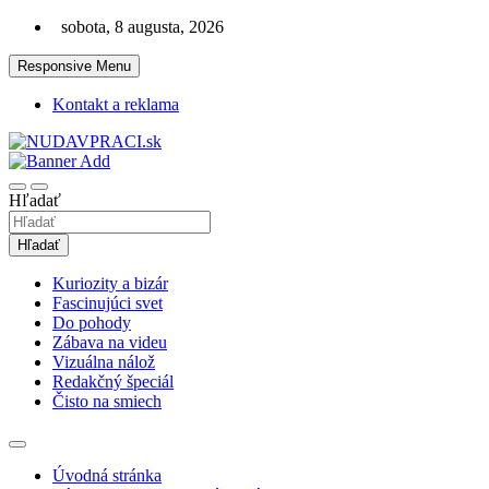
Skip
sobota, 8 augusta, 2026
to
content
Responsive Menu
Kontakt a reklama
Zaujímavosti. Bizár. Relax. Zábava. Od 2010!
nudaVpráci.sk
Hľadať
Hľadať
Kuriozity a bizár
Fascinujúci svet
Do pohody
Zábava na videu
Vizuálna nálož
Redakčný špeciál
Čisto na smiech
Úvodná stránka