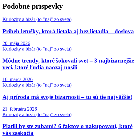
Podobné príspevky
Kuriozity a bizár (to "naj" zo sveta)
Príbeh letušky, ktorá lietala aj bez lietadla – doslova
20. mája 2026
Kuriozity a bizár (to "naj" zo sveta)
Módne trendy, ktoré šokovali svet – 3 najbizarnejšie
veci, ktoré ľudia naozaj nosili
16. marca 2026
Kuriozity a bizár (to "naj" zo sveta)
Aj príroda má svoje bizarnosti – tu sú tie najväčšie!
21. februára 2026
Kuriozity a bizár (to "naj" zo sveta)
Platili by ste zubami? 6 faktov o nakupovaní, ktoré
vás zaskočia