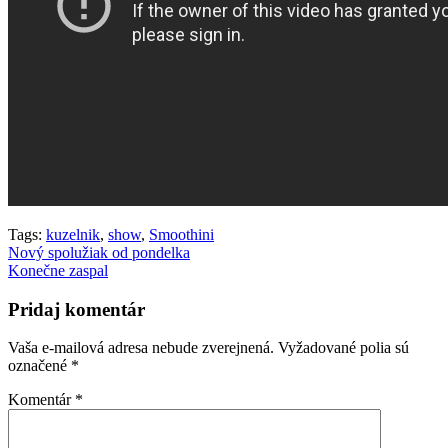
Tags:
kuzelnik
,
show
,
Smoothini
Navigácia
Nový spolužiak od pondelka
Konečne zaspal
v
článku
Pridaj komentár
Vaša e-mailová adresa nebude zverejnená.
Vyžadované polia sú
označené
*
Komentár
*