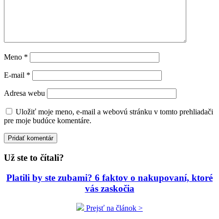
Meno
*
E-mail
*
Adresa webu
Uložiť moje meno, e-mail a webovú stránku v tomto prehliadači
pre moje budúce komentáre.
Už ste to čítali?
Platili by ste zubami? 6 faktov o nakupovaní, ktoré
vás zaskočia
Prejsť na článok >