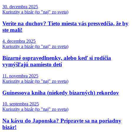
30. decembra 2025
Kuriozity a bizár (to "naj" zo sveta)
Veríte na duchov? Tieto miesta vás presvedčia, že by
ste mali!
4. decembra 2025
Kuriozity a bizár (to "naj" zo sveta)
Bizarné ospravedlnenky, alebo keď si rodičia
vymýšľajú namiesto detí
11. novembra 2025
Kuriozity a bizár (to "naj" zo sveta)
Guinessova kniha (niekedy bizarných) rekordov
10. septembra 2025
Kuriozity a bizár (to "naj" zo sveta)
Na kávu do Japonska? Pripravte sa na poriadny
bizár!