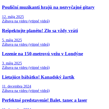
Pouliční muzikanti hrajú na nezvyčajné gitary
12. mája 2025
Zábava na videu (vtipné videá)
Rešpektujte planétu! Zlo sa vždy vráti
5. mája 2025
Zábava na videu (vtipné videá)
Lezenie na 150-metrovú vežu v Londýne
3. mája 2025
Zábava na videu (vtipné videá)
Lietajúce bábätko! Kanadský žartík
11. decembra 2024
Zábava na videu (vtipné videá)
Perfektné predstavenie! Balet, tanec a laser