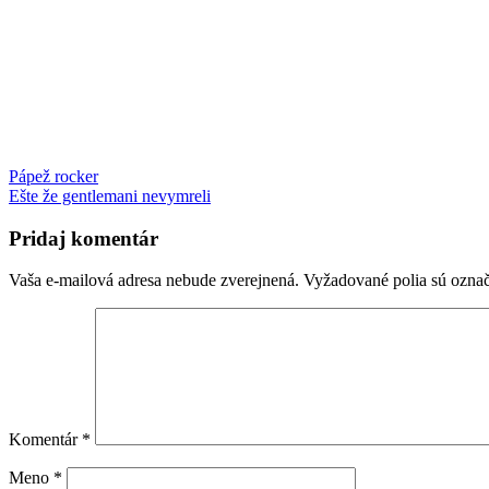
Navigácia
Pápež rocker
Ešte že gentlemani nevymreli
v
článku
Pridaj komentár
Vaša e-mailová adresa nebude zverejnená.
Vyžadované polia sú ozna
Komentár
*
Meno
*