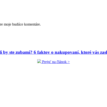
pre moje budúce komentáre.
ili by ste zubami? 6 faktov o nakupovaní, ktoré vás zas
Prejsť na článok >