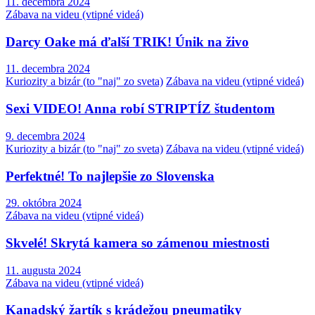
11. decembra 2024
Zábava na videu (vtipné videá)
Darcy Oake má ďalší TRIK! Únik na živo
11. decembra 2024
Kuriozity a bizár (to "naj" zo sveta)
Zábava na videu (vtipné videá)
Sexi VIDEO! Anna robí STRIPTÍZ študentom
9. decembra 2024
Kuriozity a bizár (to "naj" zo sveta)
Zábava na videu (vtipné videá)
Perfektné! To najlepšie zo Slovenska
29. októbra 2024
Zábava na videu (vtipné videá)
Skvelé! Skrytá kamera so zámenou miestnosti
11. augusta 2024
Zábava na videu (vtipné videá)
Kanadský žartík s krádežou pneumatiky