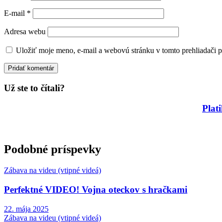
E-mail
*
Adresa webu
Uložiť moje meno, e-mail a webovú stránku v tomto prehliadači 
Už ste to čítali?
Plat
Podobné príspevky
Zábava na videu (vtipné videá)
Perfektné VIDEO! Vojna oteckov s hračkami
22. mája 2025
Zábava na videu (vtipné videá)