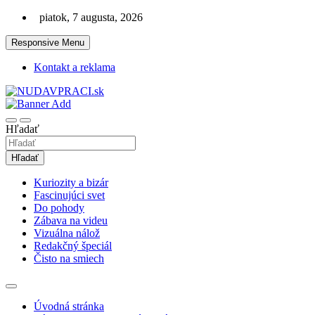
Skip
piatok, 7 augusta, 2026
to
content
Responsive Menu
Kontakt a reklama
Zaujímavosti. Bizár. Relax. Zábava. Od 2010!
nudaVpráci.sk
Hľadať
Hľadať
Kuriozity a bizár
Fascinujúci svet
Do pohody
Zábava na videu
Vizuálna nálož
Redakčný špeciál
Čisto na smiech
Úvodná stránka