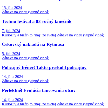
15. júla 2024
Zábava na videu (vtipné videá)
Techno festival a 83-ročný tanečník
7. júla 2024
Kuriozity a bizár (to "naj" zo sveta)
Zábava na videu (vtipné videá)
Čekovský nakladá na Rytmusa
5. júla 2024
Zábava na videu (vtipné videá)
Policajný tréner! Takto preškolil policajtov
14. júna 2024
Zábava na videu (vtipné videá)
Perfektné! Evolúcia tancovania otcov
14. júna 2024
Kuriozity a bizár (to "naj" zo sveta)
Zábava na videu (vtipné videá)