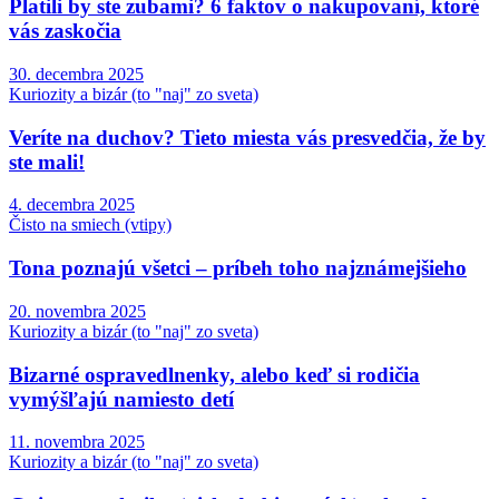
Platili by ste zubami? 6 faktov o nakupovaní, ktoré
vás zaskočia
30. decembra 2025
Kuriozity a bizár (to "naj" zo sveta)
Veríte na duchov? Tieto miesta vás presvedčia, že by
ste mali!
4. decembra 2025
Čisto na smiech (vtipy)
Tona poznajú všetci – príbeh toho najznámejšieho
20. novembra 2025
Kuriozity a bizár (to "naj" zo sveta)
Bizarné ospravedlnenky, alebo keď si rodičia
vymýšľajú namiesto detí
11. novembra 2025
Kuriozity a bizár (to "naj" zo sveta)