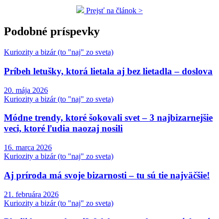
Prejsť na článok >
Podobné príspevky
Kuriozity a bizár (to "naj" zo sveta)
Príbeh letušky, ktorá lietala aj bez lietadla – doslova
20. mája 2026
Kuriozity a bizár (to "naj" zo sveta)
Módne trendy, ktoré šokovali svet – 3 najbizarnejšie
veci, ktoré ľudia naozaj nosili
16. marca 2026
Kuriozity a bizár (to "naj" zo sveta)
Aj príroda má svoje bizarnosti – tu sú tie najväčšie!
21. februára 2026
Kuriozity a bizár (to "naj" zo sveta)