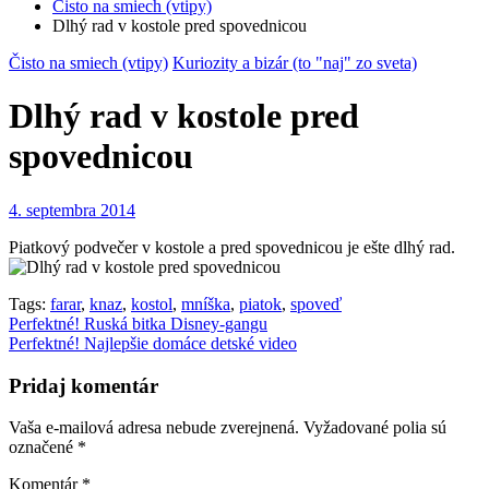
Čisto na smiech (vtipy)
Dlhý rad v kostole pred spovednicou
Čisto na smiech (vtipy)
Kuriozity a bizár (to "naj" zo sveta)
Dlhý rad v kostole pred
spovednicou
4. septembra 2014
Piatkový podvečer v kostole a pred spovednicou je ešte dlhý rad.
Tags:
farar
,
knaz
,
kostol
,
mníška
,
piatok
,
spoveď
Navigácia
Perfektné! Ruská bitka Disney-gangu
Perfektné! Najlepšie domáce detské video
v
článku
Pridaj komentár
Vaša e-mailová adresa nebude zverejnená.
Vyžadované polia sú
označené
*
Komentár
*