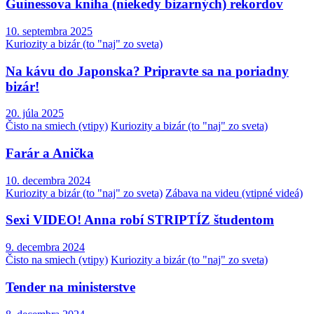
Guinessova kniha (niekedy bizarných) rekordov
10. septembra 2025
Kuriozity a bizár (to "naj" zo sveta)
Na kávu do Japonska? Pripravte sa na poriadny
bizár!
20. júla 2025
Čisto na smiech (vtipy)
Kuriozity a bizár (to "naj" zo sveta)
Farár a Anička
10. decembra 2024
Kuriozity a bizár (to "naj" zo sveta)
Zábava na videu (vtipné videá)
Sexi VIDEO! Anna robí STRIPTÍZ študentom
9. decembra 2024
Čisto na smiech (vtipy)
Kuriozity a bizár (to "naj" zo sveta)
Tender na ministerstve