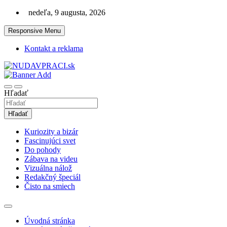
Skip
nedeľa, 9 augusta, 2026
to
content
Responsive Menu
Kontakt a reklama
Zaujímavosti. Bizár. Relax. Zábava. Od 2010!
nudaVpráci.sk
Hľadať
Hľadať
Kuriozity a bizár
Fascinujúci svet
Do pohody
Zábava na videu
Vizuálna nálož
Redakčný špeciál
Čisto na smiech
Úvodná stránka