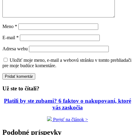
Meno
*
E-mail
*
Adresa webu
Uložiť moje meno, e-mail a webovú stránku v tomto prehliadači
pre moje budúce komentáre.
Už ste to čítali?
Platili by ste zubami? 6 faktov o nakupovaní, ktoré
vás zaskočia
Prejsť na článok >
Podobné príspevky