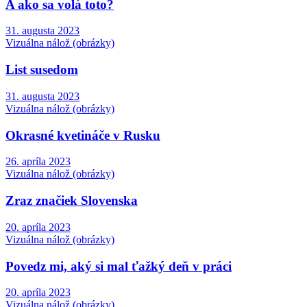
A ako sa volá toto?
31. augusta 2023
Vizuálna nálož (obrázky)
List susedom
31. augusta 2023
Vizuálna nálož (obrázky)
Okrasné kvetináče v Rusku
26. apríla 2023
Vizuálna nálož (obrázky)
Zraz značiek Slovenska
20. apríla 2023
Vizuálna nálož (obrázky)
Povedz mi, aký si mal ťažký deň v práci
20. apríla 2023
Vizuálna nálož (obrázky)