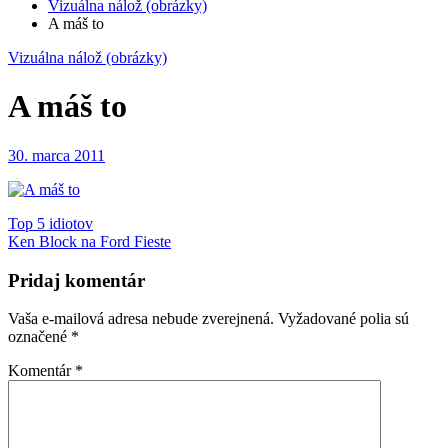
Vizuálna nálož (obrázky)
A máš to
Vizuálna nálož (obrázky)
A máš to
30. marca 2011
Navigácia
Top 5 idiotov
Ken Block na Ford Fieste
v
článku
Pridaj komentár
Vaša e-mailová adresa nebude zverejnená.
Vyžadované polia sú
označené
*
Komentár
*