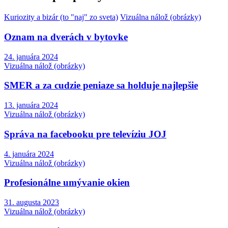
Kuriozity a bizár (to "naj" zo sveta)
Vizuálna nálož (obrázky)
Oznam na dverách v bytovke
24. januára 2024
Vizuálna nálož (obrázky)
SMER a za cudzie peniaze sa holduje najlepšie
13. januára 2024
Vizuálna nálož (obrázky)
Správa na facebooku pre televíziu JOJ
4. januára 2024
Vizuálna nálož (obrázky)
Profesionálne umývanie okien
31. augusta 2023
Vizuálna nálož (obrázky)