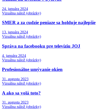
24. januára 2024
Vizuálna nálož (obrázky)
SMER a za cudzie peniaze sa holduje najlepšie
13. januára 2024
Vizuálna nálož (obrázky)
Správa na facebooku pre televíziu JOJ
4. januára 2024
Vizuálna nálož (obrázky)
Profesionálne umývanie okien
31. augusta 2023
Vizuálna nálož (obrázky)
A ako sa volá toto?
31. augusta 2023
Vizuálna nálož (obrázky)