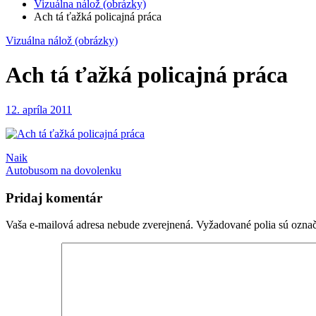
Vizuálna nálož (obrázky)
Ach tá ťažká policajná práca
Vizuálna nálož (obrázky)
Ach tá ťažká policajná práca
12. apríla 2011
Navigácia
Naik
Autobusom na dovolenku
v
článku
Pridaj komentár
Vaša e-mailová adresa nebude zverejnená.
Vyžadované polia sú ozna