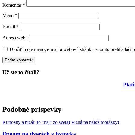
Komentár
*
Meno
*
E-mail
*
Adresa webu
Uložiť moje meno, e-mail a webovú stránku v tomto prehliadači 
Už ste to čítali?
Plat
Podobné príspevky
Kuriozity a bizár (to "naj" zo sveta)
Vizuálna nálož (obrázky)
Oznam na dverách v bytovke