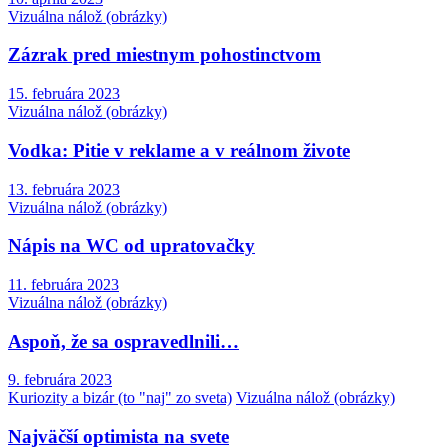
Vizuálna nálož (obrázky)
Zázrak pred miestnym pohostinctvom
15. februára 2023
Vizuálna nálož (obrázky)
Vodka: Pitie v reklame a v reálnom živote
13. februára 2023
Vizuálna nálož (obrázky)
Nápis na WC od upratovačky
11. februára 2023
Vizuálna nálož (obrázky)
Aspoň, že sa ospravedlnili…
9. februára 2023
Kuriozity a bizár (to "naj" zo sveta)
Vizuálna nálož (obrázky)
Najväčší optimista na svete