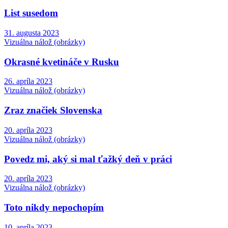
List susedom
31. augusta 2023
Vizuálna nálož (obrázky)
Okrasné kvetináče v Rusku
26. apríla 2023
Vizuálna nálož (obrázky)
Zraz značiek Slovenska
20. apríla 2023
Vizuálna nálož (obrázky)
Povedz mi, aký si mal ťažký deň v práci
20. apríla 2023
Vizuálna nálož (obrázky)
Toto nikdy nepochopím
10. apríla 2023