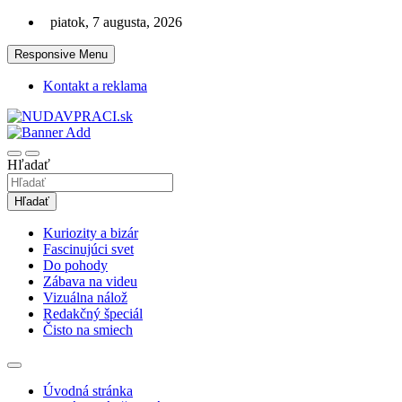
Skip
piatok, 7 augusta, 2026
to
content
Responsive Menu
Kontakt a reklama
Zaujímavosti. Bizár. Relax. Zábava. Od 2010!
nudaVpráci.sk
Hľadať
Hľadať
Kuriozity a bizár
Fascinujúci svet
Do pohody
Zábava na videu
Vizuálna nálož
Redakčný špeciál
Čisto na smiech
Úvodná stránka