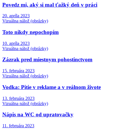
Povedz mi, aký si mal ťažký deň v práci
20. apríla 2023
Vizuálna nálož (obrázky)
Toto nikdy nepochopím
10. apríla 2023
Vizuálna nálož (obrázky)
Zázrak pred miestnym pohostinctvom
15. februára 2023
Vizuálna nálož (obrázky)
Vodka: Pitie v reklame a v reálnom živote
13. februára 2023
Vizuálna nálož (obrázky)
Nápis na WC od upratovačky
11. februára 2023