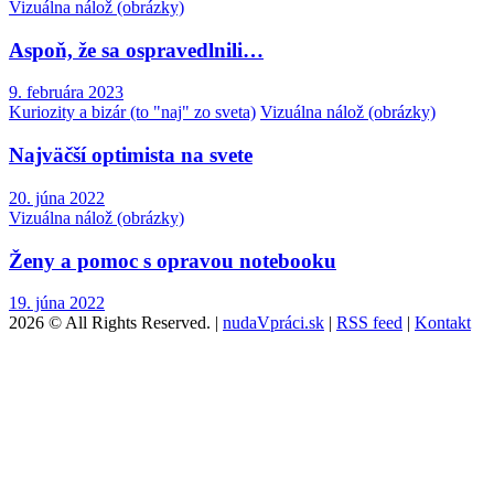
Vizuálna nálož (obrázky)
Aspoň, že sa ospravedlnili…
9. februára 2023
Kuriozity a bizár (to "naj" zo sveta)
Vizuálna nálož (obrázky)
Najväčší optimista na svete
20. júna 2022
Vizuálna nálož (obrázky)
Ženy a pomoc s opravou notebooku
19. júna 2022
2026 © All Rights Reserved. |
nudaVpráci.sk
|
RSS feed
|
Kontakt