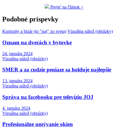
Prejsť na článok >
Podobné príspevky
Kuriozity a bizár (to "naj" zo sveta)
Vizuálna nálož (obrázky)
Oznam na dverách v bytovke
24. januára 2024
Vizuálna nálož (obrázky)
SMER a za cudzie peniaze sa holduje najlepšie
13. januára 2024
Vizuálna nálož (obrázky)
Správa na facebooku pre televíziu JOJ
4. januára 2024
Vizuálna nálož (obrázky)
Profesionálne umývanie okien