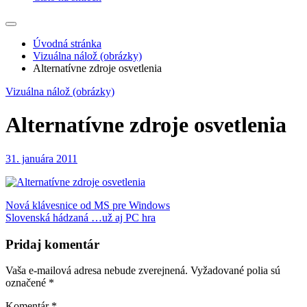
Úvodná stránka
Vizuálna nálož (obrázky)
Alternatívne zdroje osvetlenia
Vizuálna nálož (obrázky)
Alternatívne zdroje osvetlenia
31. januára 2011
Navigácia
Nová klávesnice od MS pre Windows
Slovenská hádzaná …už aj PC hra
v
článku
Pridaj komentár
Vaša e-mailová adresa nebude zverejnená.
Vyžadované polia sú
označené
*
Komentár
*