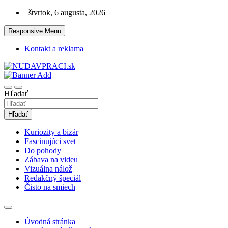
Skip
štvrtok, 6 augusta, 2026
to
content
Responsive Menu
Kontakt a reklama
Zaujímavosti. Bizár. Relax. Zábava. Od 2010!
nudaVpráci.sk
Hľadať
Hľadať
Kuriozity a bizár
Fascinujúci svet
Do pohody
Zábava na videu
Vizuálna nálož
Redakčný špeciál
Čisto na smiech
Úvodná stránka