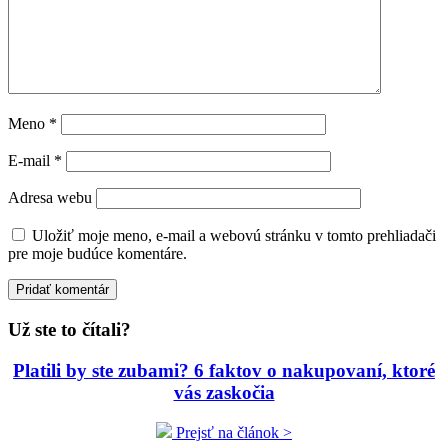
Meno
*
E-mail
*
Adresa webu
Uložiť moje meno, e-mail a webovú stránku v tomto prehliadači
pre moje budúce komentáre.
Už ste to čítali?
Platili by ste zubami? 6 faktov o nakupovaní, ktoré
vás zaskočia
Prejsť na článok >