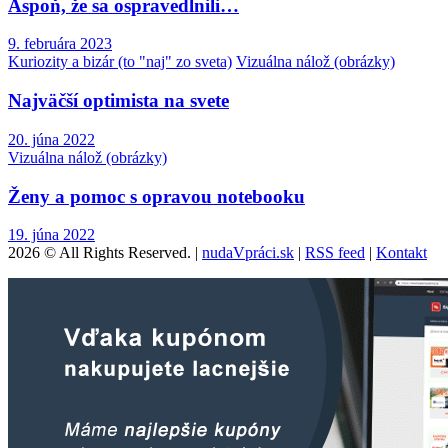
Aspoň, že sa ospravedlnili…
9. februára 2023
Kuriozity a bizár (to "naj" zo sveta)
Vizuálna nálož (obrázky)
Najväčší optimista na svete
20. júna 2022
Vizuálna nálož (obrázky)
Ženy a pomoc s opravou notebooku
19. júna 2022
2026 © All Rights Reserved. |
nudaVpráci.sk
|
RSS feed
|
Kontakt