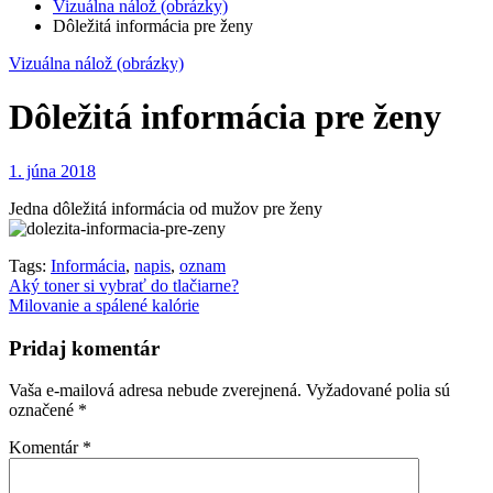
Vizuálna nálož (obrázky)
Dôležitá informácia pre ženy
Vizuálna nálož (obrázky)
Dôležitá informácia pre ženy
1. júna 2018
Jedna dôležitá informácia od mužov pre ženy
Tags:
Informácia
,
napis
,
oznam
Navigácia
Aký toner si vybrať do tlačiarne?
Milovanie a spálené kalórie
v
článku
Pridaj komentár
Vaša e-mailová adresa nebude zverejnená.
Vyžadované polia sú
označené
*
Komentár
*