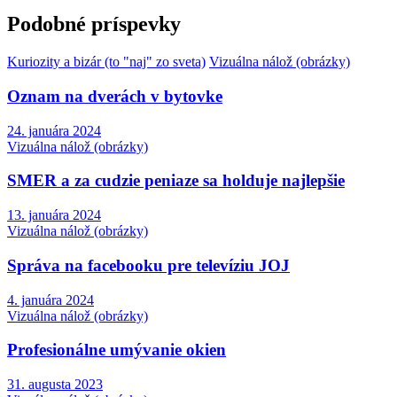
Podobné príspevky
Kuriozity a bizár (to "naj" zo sveta)
Vizuálna nálož (obrázky)
Oznam na dverách v bytovke
24. januára 2024
Vizuálna nálož (obrázky)
SMER a za cudzie peniaze sa holduje najlepšie
13. januára 2024
Vizuálna nálož (obrázky)
Správa na facebooku pre televíziu JOJ
4. januára 2024
Vizuálna nálož (obrázky)
Profesionálne umývanie okien
31. augusta 2023