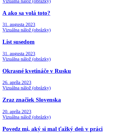
Vizuálna nálož (obrázky)
A ako sa volá toto?
31. augusta 2023
Vizuálna nálož (obrázky)
List susedom
31. augusta 2023
Vizuálna nálož (obrázky)
Okrasné kvetináče v Rusku
26. apríla 2023
Vizuálna nálož (obrázky)
Zraz značiek Slovenska
20. apríla 2023
Vizuálna nálož (obrázky)
Povedz mi, aký si mal ťažký deň v práci