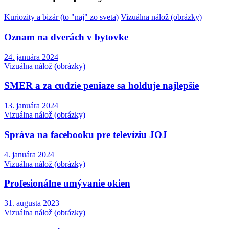
Kuriozity a bizár (to "naj" zo sveta)
Vizuálna nálož (obrázky)
Oznam na dverách v bytovke
24. januára 2024
Vizuálna nálož (obrázky)
SMER a za cudzie peniaze sa holduje najlepšie
13. januára 2024
Vizuálna nálož (obrázky)
Správa na facebooku pre televíziu JOJ
4. januára 2024
Vizuálna nálož (obrázky)
Profesionálne umývanie okien
31. augusta 2023
Vizuálna nálož (obrázky)