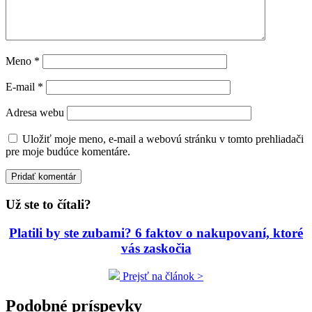
Meno
*
E-mail
*
Adresa webu
Uložiť moje meno, e-mail a webovú stránku v tomto prehliadači
pre moje budúce komentáre.
Už ste to čítali?
Platili by ste zubami? 6 faktov o nakupovaní, ktoré
vás zaskočia
Prejsť na článok >
Podobné príspevky