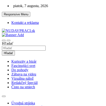
Skip
piatok, 7 augusta, 2026
to
content
Responsive Menu
Kontakt a reklama
Zaujímavosti. Bizár. Relax. Zábava. Od 2010!
nudaVpráci.sk
Hľadať
Hľadať
Kuriozity a bizár
Fascinujúci svet
Do pohody
Zábava na videu
Vizuálna nálož
Redakčný špeciál
Čisto na smiech
Úvodná stránka