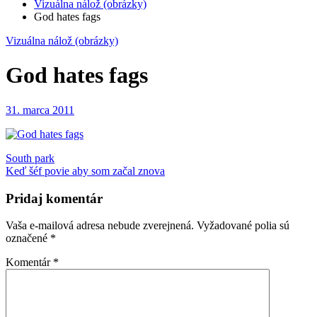
Vizuálna nálož (obrázky)
God hates fags
Vizuálna nálož (obrázky)
God hates fags
31. marca 2011
Navigácia
South park
Keď šéf povie aby som začal znova
v
článku
Pridaj komentár
Vaša e-mailová adresa nebude zverejnená.
Vyžadované polia sú
označené
*
Komentár
*