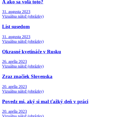
A ako sa volá toto?
31. augusta 2023
Vizuálna nálož (obrázky)
List susedom
31. augusta 2023
Vizuálna nálož (obrázky)
Okrasné kvetináče v Rusku
26. apríla 2023
Vizuálna nálož (obrázky)
Zraz značiek Slovenska
20. apríla 2023
Vizuálna nálož (obrázky)
Povedz mi, aký si mal ťažký deň v práci
20. apríla 2023
Vizuálna nálož (obrázky)